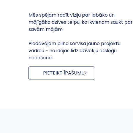
Mēs spējam radīt vīziju par labāko un
mājīgāko dzīves telpu, ko ikvienam saukt par
savām mājām
Piedāvājam pilna servisa jauno projektu
vadību - no idejas līdz dzīvokļu atslēgu
nodošanai.
PIETEIKT ĪPAŠUMU