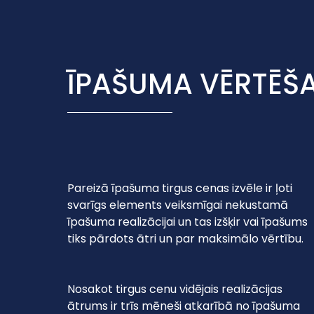
ĪPAŠUMA VĒRTĒŠ
Pareizā īpašuma tirgus cenas izvēle ir ļoti
svarīgs elements veiksmīgai nekustamā
īpašuma realizācijai un tas izšķir vai īpašums
tiks pārdots ātri un par maksimālo vērtību.
Nosakot tirgus cenu vidējais realizācijas
ātrums ir trīs mēneši atkarībā no īpašuma