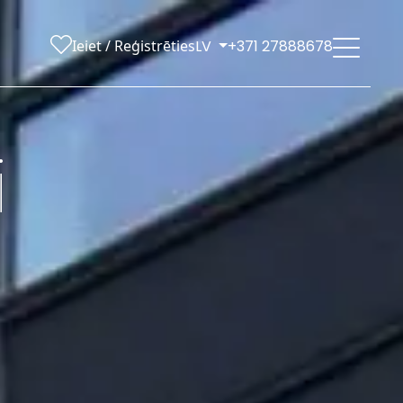
Ieiet / Reģistrēties
LV
+371 27888678
i