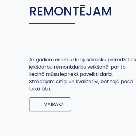
REMONTĒJAM
Ar gadiem esam uzkrājuši lielisku pieredzi tieš
iekšdarbu remontdarbu veikšanā, par to
liecinā mūsu iepriekš paveikti darbi.
Strādājam cītīgi un kvalitatīvi, bet tajā pašā
laikā ātri.
VAIRĀK