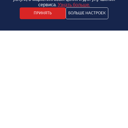
сервиса.
Узнать больше.
ПРИНЯТЬ
БОЛЬШЕ НАСТРОЕК
Elīna Šteinberga
Специалист по краткосрочной аренде жилья
Дом
120 € /в день
2
1.5€ / m
2
4
2
80 m
Сохранить в избранное
Скачать PDF