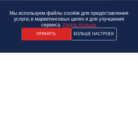
Мы используем файлы cookie для предоставления
услуги, в маркетинговых целях и для улучшения
сервиса.
Узнать больше.
ПРИНЯТЬ
БОЛЬШЕ НАСТРОЕК
Kristaps Ruicēns
Аренда и аренда
Квартира
2
2
1/3
50m
АДРЕС
Jēkaba Janševska iela 26, Liepāja
ТИП НЕДВИЖИМОСТИ
Квартира