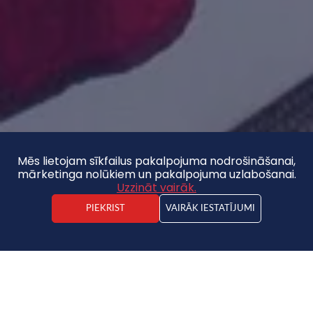
Mēs lietojam sīkfailus pakalpojuma nodrošināšanai,
mārketinga nolūkiem un pakalpojuma uzlabošanai.
Uzzināt vairāk.
PIEKRIST
VAIRĀK IESTATĪJUMI
Jānis Spinga
Nekustamā īpašuma darījuma vadītājs
Dzīvoklis