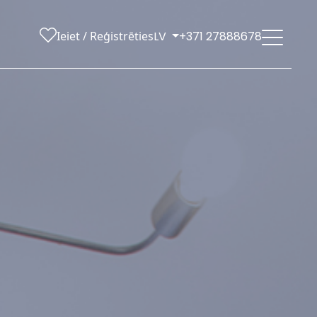
Ieiet / Reģistrēties
LV
+371 27888678