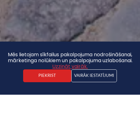
Mēs lietojam sīkfailus pakalpojuma nodrošināšanai,
mārketinga nolūkiem un pakalpojuma uzlabošanai.
Uzzināt vairāk.
PIEKRIST
VAIRĀK IESTATĪJUMI
Artis Pēka
Nekustamā īpašuma darījuma vadītājs
Dzīvoklis
2
4
2/3
81m
ADRESE