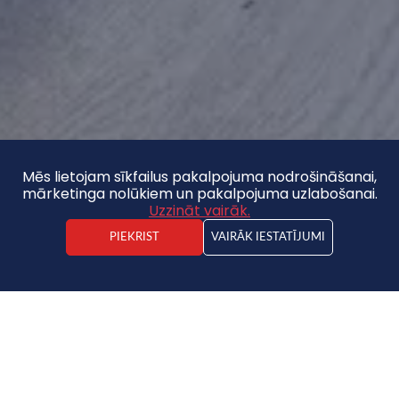
Mēs lietojam sīkfailus pakalpojuma nodrošināšanai,
mārketinga nolūkiem un pakalpojuma uzlabošanai.
Uzzināt vairāk.
PIEKRIST
VAIRĀK IESTATĪJUMI
Kārlis Jaunzemis
Nekustamā īpašuma darījuma vadītājs
Dzīvoklis
2
3
2/5
60m