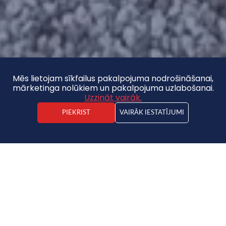
Mēs lietojam sīkfailus pakalpojuma nodrošināšanai,
mārketinga nolūkiem un pakalpojuma uzlabošanai.
Uzzināt vairāk.
PIEKRIST
VAIRĀK IESTATĪJUMI
Artis Pēka
Nekustamā īpašuma darījuma vadītājs
Dzīvoklis
30 000 €
2
600€ / m