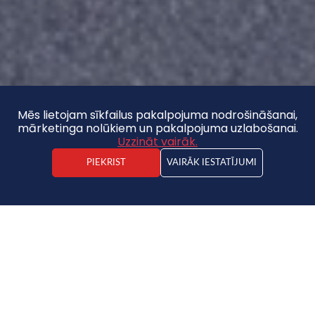
Mēs lietojam sīkfailus pakalpojuma nodrošināšanai,
mārketinga nolūkiem un pakalpojuma uzlabošanai.
Uzzināt vairāk.
PIEKRIST
VAIRĀK IESTATĪJUMI
Kristaps Vīdners
Nekustamā īpašuma darījuma vadītājs
69 500 €
ATLAIDE - 25%
Dzīvoklis
52 000 €