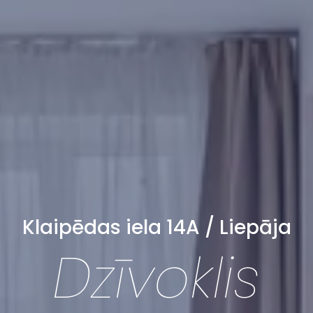
Klaipēdas iela 14A / Liepāja
Dzīvoklis