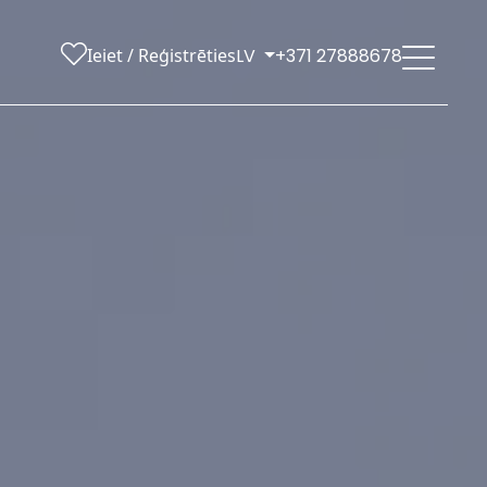
Ieiet / Reģistrēties
LV
+371 27888678