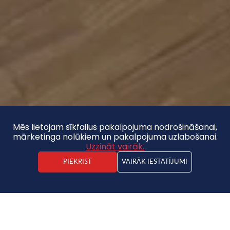
Mēs lietojam sīkfailus pakalpojuma nodrošināšanai,
mārketinga nolūkiem un pakalpojuma uzlabošanai.
Uzzināt vairāk.
PIEKRIST
VAIRĀK IESTATĪJUMI
Jānis Spinga
Nekustamā īpašuma darījuma vadītājs
Dzīvoklis