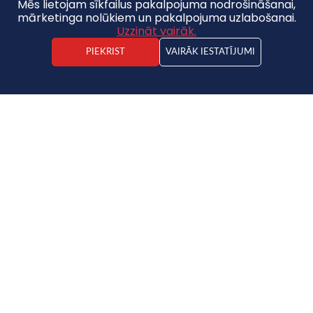
Mēs lietojam sīkfailus pakalpojuma nodrošināšanai,
mārketinga nolūkiem un pakalpojuma uzlabošanai.
Uzzināt vairāk.
PIEKRIST
VAIRĀK IESTATĪJUMI
Kristaps Ruicēns
Nekustamā īpašuma darījuma vadītājs
Dzīvoklis
218 000 €
2
3070.42€ / m
2
3
2/4
71m
Saglabāt pie favorītiem