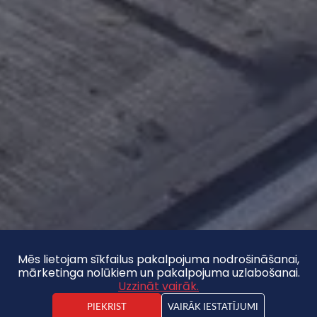
Mēs lietojam sīkfailus pakalpojuma nodrošināšanai,
mārketinga nolūkiem un pakalpojuma uzlabošanai.
Uzzināt vairāk.
PIEKRIST
VAIRĀK IESTATĪJUMI