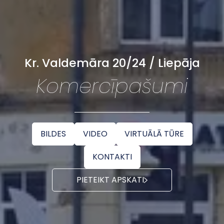
Kr. Valdemāra 20/24 / Liepāja
Komercīpašumi
BILDES
VIDEO
VIRTUĀLĀ TŪRE
KONTAKTI
PIETEIKT APSKATI