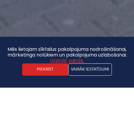
Mēs lietojam sīkfailus pakalpojuma nodrošināšanai,
mārketinga nolūkiem un pakalpojuma uzlabošanai.
Uzzināt vairāk.
PIEKRIST
VAIRĀK IESTATĪJUMI
Kristaps Vīdners
Nekustamā īpašuma darījuma vadītājs
Māja
130 000 €
2
673.57€ / m