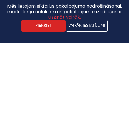
Mēs lietojam sīkfailus pakalpojuma nodrošināšanai,
mārketinga nolūkiem un pakalpojuma uzlabošanai.
Uzzināt vairāk.
PIEKRIST
VAIRĀK IESTATĪJUMI
Jānis Spinga
Nekustamā īpašuma darījuma vadītājs
Māja
250 000 €
2
1041.66€ / m
2
2
10
2
240m
598 m
Saglabāt pie favorītiem