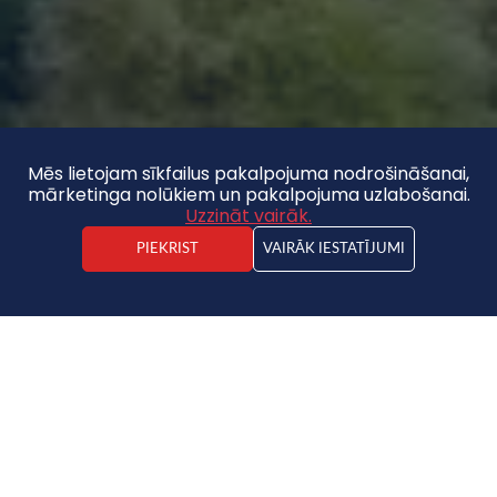
Mēs lietojam sīkfailus pakalpojuma nodrošināšanai,
mārketinga nolūkiem un pakalpojuma uzlabošanai.
Uzzināt vairāk.
PIEKRIST
VAIRĀK IESTATĪJUMI
Jānis Spinga
Nekustamā īpašuma darījuma vadītājs
Māja
180 000 €
2
1440€ / m