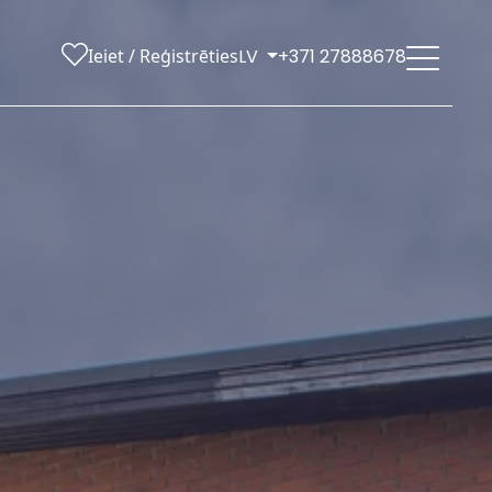
Ieiet / Reģistrēties
LV
+371 27888678