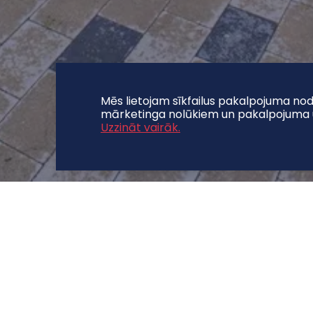
Mēs lietojam sīkfailus pakalpojuma nod
mārketinga nolūkiem un pakalpojuma 
Uzzināt vairāk.
BILDES
KONTAKTI