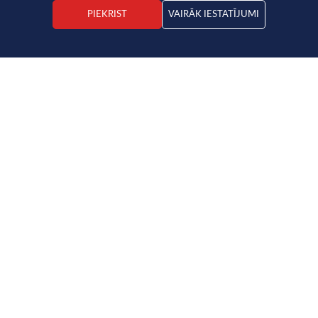
PIEKRIST
VAIRĀK IESTATĪJUMI
Artis Pēka
Nekustamā īpašuma darījuma vadītājs
Māja
115 000 €
2
1277.77€ / m
2
2
4
2
90 m
352 m
Saglabāt pie favorītiem
Lejupielādēt PDF
ADRESE