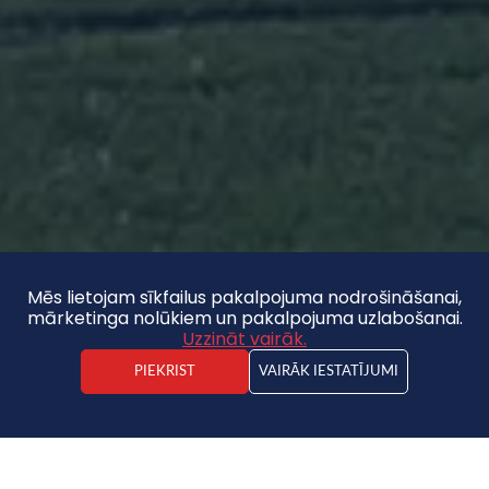
Mēs lietojam sīkfailus pakalpojuma nodrošināšanai,
mārketinga nolūkiem un pakalpojuma uzlabošanai.
Uzzināt vairāk.
PIEKRIST
VAIRĀK IESTATĪJUMI
Artis Pēka