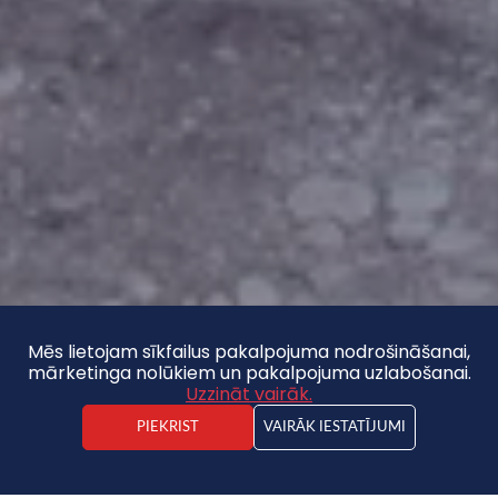
Mēs lietojam sīkfailus pakalpojuma nodrošināšanai,
mārketinga nolūkiem un pakalpojuma uzlabošanai.
Uzzināt vairāk.
PIEKRIST
VAIRĀK IESTATĪJUMI