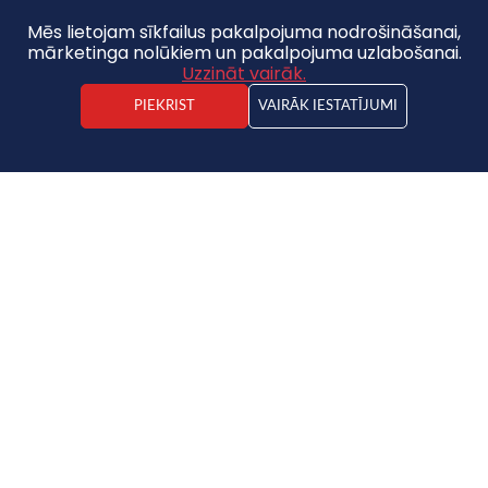
Mēs lietojam sīkfailus pakalpojuma nodrošināšanai,
mārketinga nolūkiem un pakalpojuma uzlabošanai.
Uzzināt vairāk.
PIEKRIST
VAIRĀK IESTATĪJUMI
Kristaps Vīdners
Nekustamā īpašuma darījuma vadītājs
Zeme
310 000 €
6428.86€ / ha
48,22ha
Saglabāt pie favorītiem