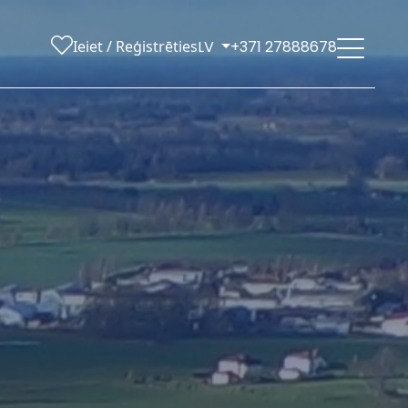
Ieiet / Reģistrēties
LV
+371 27888678