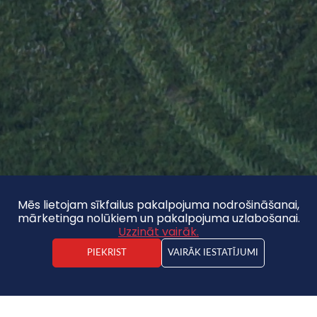
Mēs lietojam sīkfailus pakalpojuma nodrošināšanai,
mārketinga nolūkiem un pakalpojuma uzlabošanai.
Uzzināt vairāk.
PIEKRIST
VAIRĀK IESTATĪJUMI