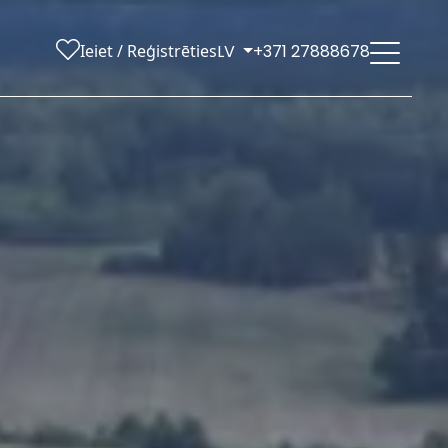
Ieiet / Reģistrēties
LV
+371 27888678