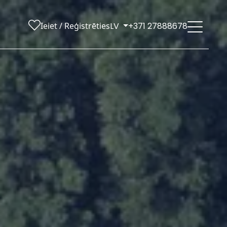
Ieiet / Reģistrēties
LV
+371 27888678