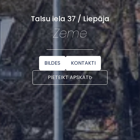
Talsu iela 37 / Liepāja
Zeme
BILDES
KONTAKTI
PIETEIKT APSKATI