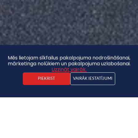
Mēs lietojam sīkfailus pakalpojuma nodrošināšanai,
mārketinga nolūkiem un pakalpojuma uzlabošanai.
Uzzināt vairāk.
PIEKRIST
VAIRĀK IESTATĪJUMI
Artis Pēka
Nekustamā īpašuma darījuma vadītājs
Zeme
75 000 €