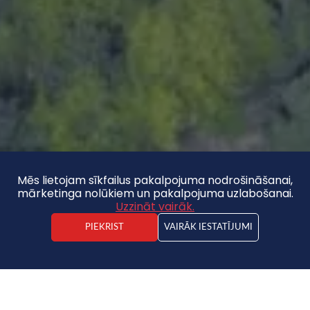
Mēs lietojam sīkfailus pakalpojuma nodrošināšanai,
mārketinga nolūkiem un pakalpojuma uzlabošanai.
Uzzināt vairāk.
PIEKRIST
VAIRĀK IESTATĪJUMI
Kristaps Ruicēns
Nekustamā īpašuma darījuma vadītājs