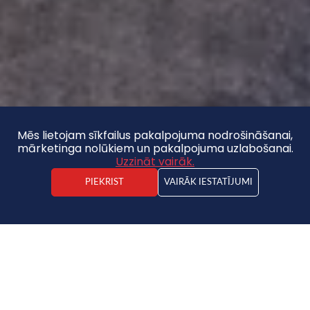
Mēs lietojam sīkfailus pakalpojuma nodrošināšanai,
mārketinga nolūkiem un pakalpojuma uzlabošanai.
Uzzināt vairāk.
PIEKRIST
VAIRĀK IESTATĪJUMI
Jānis Spinga
Nekustamā īpašuma darījuma vadītājs
Zeme
36 600 €