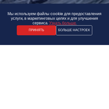
Мы используем файлы cookie для предоставления
услуги, в маркетинговых целях и для улучшения
сервиса.
Узнать больше.
ПРИНЯТЬ
БОЛЬШЕ НАСТРОЕК
Kristaps Vīdners
Агент по недвижимости
38 000 €
СКИДКА - 9%
Дом
34 500 €
2
172.5€ / m
2
10
2
200m
0,52 ha