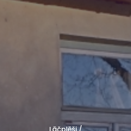
Lāčplēši /