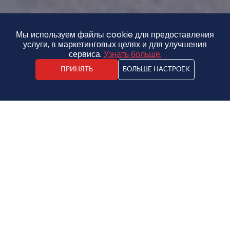
Мы используем файлы cookie для предоставления
услуги, в маркетинговых целях и для улучшения
сервиса.
Узнать больше.
ПРИНЯТЬ
БОЛЬШЕ НАСТРОЕК
Kristaps Vīdners
Агент по недвижимости
145 000 €
СКИДКА - 14%
Дом
125 000 €
2
174.33€ / m
2
2
17
2
717 m
1875 m