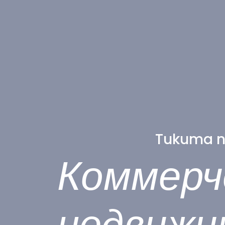
Tukuma no
Коммерч
недвижи