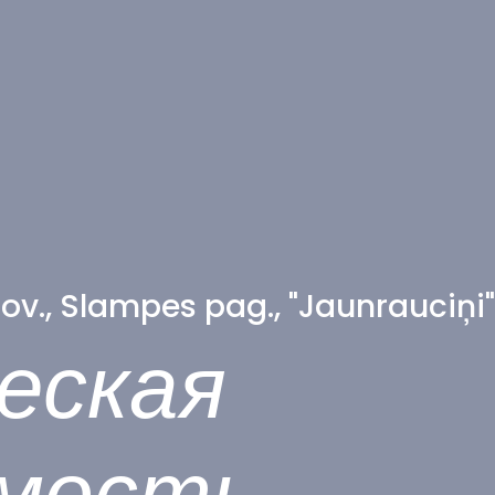
v., Slampes pag., "Jaunrauciņi
еская
мость