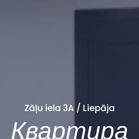
Zāļu iela 3A / Liepāja
Квартира