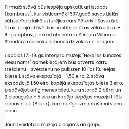
Pirmajā stāvā būs iespēja apskatīt arī istabas
(kambarus), kur visticamāk 1697.gadā savas Lielās
sūtniecības laikā uzturējies cars Pēteris I. Savukārt
ēkas otrajā stāvā, kas saistīts ar ēkas vēlāku laiku –
19. gs. apbūvi, ir iekārtots notāra Kristofa Vilhema
Stendera radinieku ģimenes dzīvoklis un interjers.
Liepājas 17.–19. gs. interjera muzejs "Hoijeres kundzes
viesu nams" apmeklētājiem būs atvērts katru
trešdienu – svētdienu no pulksten 10 līdz 18. Ieejas
biļete 1. stāva ekspozīcijā – 1,50 eiro, 2. stāva
ekspozīcijā 1,50 eiro, kopējā ekspozīcijas biļete 3 eiro,
piedāvājot arī ģimenes biļeti, kuru starpā 2 bērni un
2 pieaugušie – 5 eiro un kopējo Liepājas muzeja filiāļu
dienas biļeti (8 eiro), kura derīga izmantošanai vienu
dienu.
Jaunizveidotajā muzejā pieejams arī grupu