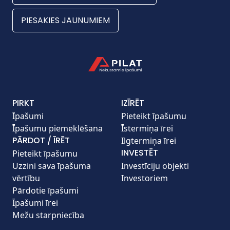
PIESAKIES JAUNUMIEM
PIRKT
IZĪRĒT
Īpašumi
Pieteikt īpašumu
Īpašumu piemeklēšana
Īstermiņa īrei
PĀRDOT / ĪRĒT
Ilgtermiņa īrei
INVESTĒT
Pieteikt īpašumu
Uzzini sava īpašuma
Investīciju objekti
vērtību
Investoriem
Pārdotie īpašumi
Īpašumi īrei
Mežu starpniecība