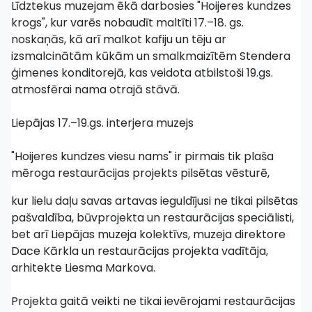
Līdztekus muzejam ēkā darbosies "Hoijeres kundzes
krogs", kur varēs nobaudīt maltīti 17.–18. gs.
noskaņās, kā arī malkot kafiju un tēju ar
izsmalcinātām kūkām un smalkmaizītēm Stendera
ģimenes konditorejā, kas veidota atbilstoši 19.gs.
atmosfērai nama otrajā stāvā.
Liepājas 17.–19.gs. interjera muzejs
"Hoijeres kundzes viesu nams" ir pirmais tik plaša
mēroga restaurācijas projekts pilsētas vēsturē,
kur lielu daļu savas artavas ieguldījusi ne tikai pilsētas
pašvaldība, būvprojekta un restaurācijas speciālisti,
bet arī Liepājas muzeja kolektīvs, muzeja direktore
Dace Kārkla un restaurācijas projekta vadītāja,
arhitekte Liesma Markova.
Projekta gaitā veikti ne tikai ievērojami restaurācijas