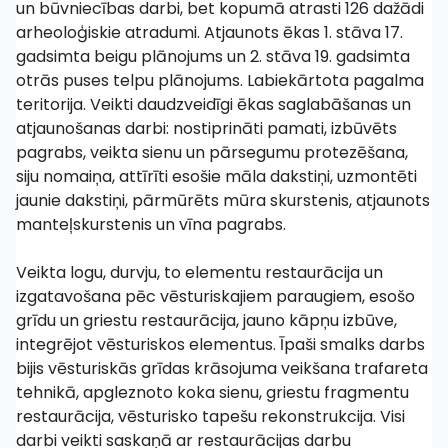
un būvniecības darbi, bet kopumā atrasti 126 dažādi
arheoloģiskie atradumi. Atjaunots ēkas 1. stāva 17.
gadsimta beigu plānojums un 2. stāva 19. gadsimta
otrās puses telpu plānojums. Labiekārtota pagalma
teritorija. Veikti daudzveidīgi ēkas saglabāšanas un
atjaunošanas darbi: nostiprināti pamati, izbūvēts
pagrabs, veikta sienu un pārsegumu protezēšana,
siju nomaiņa, attīrīti esošie māla dakstiņi, uzmontēti
jaunie dakstiņi, pārmūrēts mūra skurstenis, atjaunots
manteļskurstenis un vīna pagrabs.
Veikta logu, durvju, to elementu restaurācija un
izgatavošana pēc vēsturiskajiem paraugiem, esošo
grīdu un griestu restaurācija, jauno kāpņu izbūve,
integrējot vēsturiskos elementus. Īpaši smalks darbs
bijis vēsturiskās grīdas krāsojuma veikšana trafareta
tehnikā, apgleznoto koka sienu, griestu fragmentu
restaurācija, vēsturisko tapešu rekonstrukcija. Visi
darbi veikti saskaņā ar restaurācijas darbu