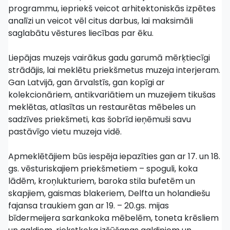
programmu, iepriekš veicot arhitektoniskās izpētes
analīzi un veicot vēl citus darbus, lai maksimāli
saglabātu vēstures liecības par ēku.
Liepājas muzejs vairākus gadu garumā mērķtiecīgi
strādājis, lai meklētu priekšmetus muzeja interjeram.
Gan Latvijā, gan ārvalstīs, gan kopīgi ar
kolekcionāriem, antikvariātiem un muzejiem tikušas
meklētas, atlasītas un restaurētas mēbeles un
sadzīves priekšmeti, kas šobrīd ieņēmuši savu
pastāvīgo vietu muzeja vidē.
Apmeklētājiem būs iespēja iepazīties gan ar 17. un 18.
gs. vēsturiskajiem priekšmetiem – spoguli, koka
lādēm, kroņlukturiem, baroka stila bufetēm un
skapjiem, gaismas blakeriem, Delfta un holandiešu
fajansa traukiem gan ar 19. – 20.gs. mijas
bīdermeijera sarkankoka mēbelēm, toneta krēsliem