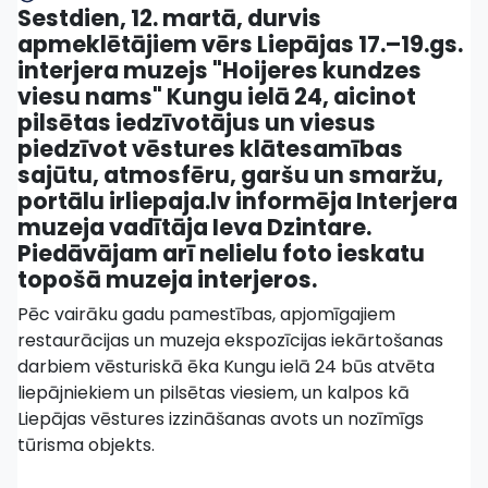
Sestdien, 12. martā, durvis
apmeklētājiem vērs Liepājas 17.–19.gs.
interjera muzejs "Hoijeres kundzes
viesu nams" Kungu ielā 24, aicinot
pilsētas iedzīvotājus un viesus
piedzīvot vēstures klātesamības
sajūtu, atmosfēru, garšu un smaržu,
portālu irliepaja.lv informēja Interjera
muzeja vadītāja Ieva Dzintare.
Piedāvājam arī nelielu foto ieskatu
topošā muzeja interjeros.
Pēc vairāku gadu pamestības, apjomīgajiem
restaurācijas un muzeja ekspozīcijas iekārtošanas
darbiem vēsturiskā ēka Kungu ielā 24 būs atvēta
liepājniekiem un pilsētas viesiem, un kalpos kā
Liepājas vēstures izzināšanas avots un nozīmīgs
tūrisma objekts.