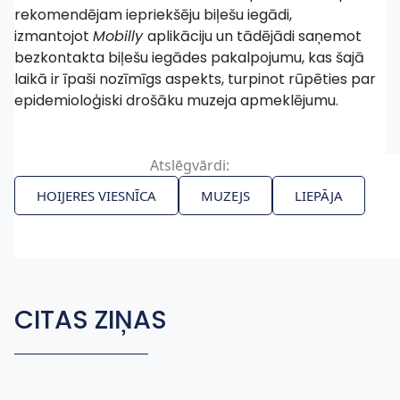
rekomendējam iepriekšēju biļešu iegādi,
izmantojot
Mobilly
aplikāciju un tādējādi saņemot
bezkontakta biļešu iegādes pakalpojumu, kas šajā
laikā ir īpaši nozīmīgs aspekts, turpinot rūpēties par
epidemioloģiski drošāku muzeja apmeklējumu.
Atslēgvārdi:
HOIJERES VIESNĪCA
MUZEJS
LIEPĀJA
CITAS ZIŅAS