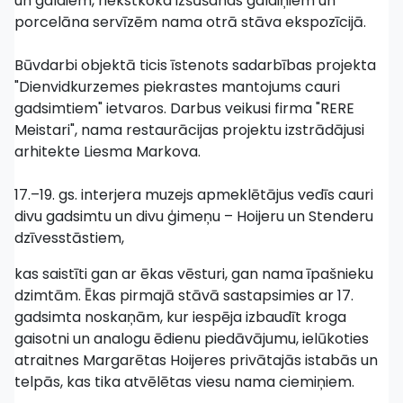
un galdiem, riekstkoka izšūšanas galdiņiem un
porcelāna servīzēm nama otrā stāva ekspozīcijā.
Būvdarbi objektā ticis īstenots sadarbības projekta
"Dienvidkurzemes piekrastes mantojums cauri
gadsimtiem" ietvaros. Darbus veikusi firma "RERE
Meistari", nama restaurācijas projektu izstrādājusi
arhitekte Liesma Markova.
17.–19. gs. interjera muzejs apmeklētājus vedīs cauri
divu gadsimtu un divu ģimeņu – Hoijeru un Stenderu
dzīvesstāstiem,
kas saistīti gan ar ēkas vēsturi, gan nama īpašnieku
dzimtām. Ēkas pirmajā stāvā sastapsimies ar 17.
gadsimta noskaņām, kur iespēja izbaudīt kroga
gaisotni un analogu ēdienu piedāvājumu, ielūkoties
atraitnes Margarētas Hoijeres privātajās istabās un
telpās, kas tika atvēlētas viesu nama ciemiņiem.