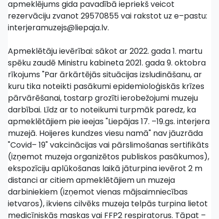
apmeklējums gida pavadībā iepriekš veicot
rezervāciju zvanot 29570855 vai rakstot uz e–pastu:
interjeramuzejs@liepaja.lv.
Apmeklētāju ievērībai: sākot ar 2022. gada 1. martu
spēku zaudē Ministru kabineta 2021. gada 9. oktobra
rīkojums "Par ārkārtējās situācijas izsludināšanu, ar
kuru tika noteikti pasākumi epidemioloģiskās krīzes
pārvārēšanai, tostarp grozīti ierobežojumi muzeju
darbībai. Līdz ar to noteikumi turpmāk paredz, ka
apmeklētājiem pie ieejas "Liepājas 17. –19.gs. interjera
muzejā. Hoijeres kundzes viesu namā" nav jāuzrāda
"Covid– 19" vakcinācijas vai pārslimošanas sertifikāts
(izņemot muzeja organizētos publiskos pasākumos),
ekspozīciju aplūkošanas laikā jāturpina ievērot 2 m
distanci ar citiem apmeklētājiem un muzeja
darbiniekiem (izņemot vienas mājsaimniecības
ietvaros), ikviens cilvēks muzeja telpās turpina lietot
medicīniskās maskas vai FFP2 respiratorus. Tāpat –