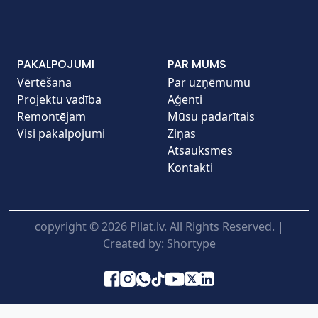
PAKALPOJUMI
PAR MUMS
Vērtēšana
Par uzņēmumu
Projektu vadība
Aģenti
Remontējam
Mūsu padarītais
Visi pakalpojumi
Ziņas
Atsauksmes
Kontakti
copyright © 2026 Pilat.lv. All Rights Reserved. |
Created by:
Shortype