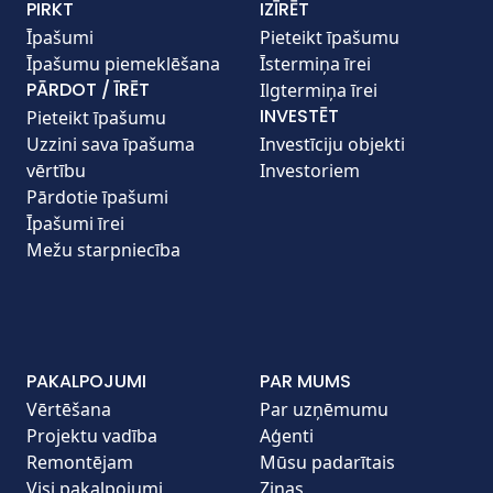
PIRKT
IZĪRĒT
Īpašumi
Pieteikt īpašumu
Īpašumu piemeklēšana
Īstermiņa īrei
PĀRDOT / ĪRĒT
Ilgtermiņa īrei
INVESTĒT
Pieteikt īpašumu
Uzzini sava īpašuma
Investīciju objekti
vērtību
Investoriem
Pārdotie īpašumi
Īpašumi īrei
Mežu starpniecība
PAKALPOJUMI
PAR MUMS
Vērtēšana
Par uzņēmumu
Projektu vadība
Aģenti
Remontējam
Mūsu padarītais
Visi pakalpojumi
Ziņas