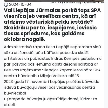
https://www.liepajniekiem.lv
2024-10-04
Vai Liepājas Jūrmalas parkā taps SPA
viesnīca jeb veselības centrs, kā arī
atdzims vēsturiskā peldu iestāde?
Skaidrību par to, iespējams, ieviesīs
tiesas spriedums, kas gaidāms
oktobra nogalē.
Administratīvā rajona tiesa Liepājā septembra vidū
sāka un šonedēļ pēc būtības pabeidza skatīt
arhitektes un publicistes Indras Ķempes pieteikumu
par pašvaldības lēmuma apstrīdēšanu saistībā ar
Lietuvas uzņēmuma “Liepojos kopos” ierosināto SPA
centra būvniecību Miķeļa Valtera ielā 13.
2023. gada 17. novembrī Liepājas pilsētas būvvalde
izdeva būvatļauju veselības veicināšanas centra
būvniecībai.
I. Ķempe šo būvatļauju apstrīdēja domē, lūdzot to
atcelt.