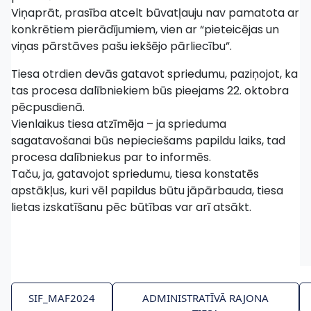
Viņaprāt, prasība atcelt būvatļauju nav pamatota ar
konkrētiem pierādījumiem, vien ar “pieteicējas un
viņas pārstāves pašu iekšējo pārliecību”.
Tiesa otrdien devās gatavot spriedumu, paziņojot, ka
tas procesa dalībniekiem būs pieejams 22. oktobra
pēcpusdienā.
Vienlaikus tiesa atzīmēja – ja sprieduma
sagatavošanai būs nepieciešams papildu laiks, tad
procesa dalībniekus par to informēs.
Taču, ja, gatavojot spriedumu, tiesa konstatēs
apstākļus, kuri vēl papildus būtu jāpārbauda, tiesa
lietas izskatīšanu pēc būtības var arī atsākt.
SIF_MAF2024
ADMINISTRATĪVĀ RAJONA