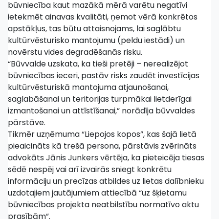
būvniecība kaut mazākā mērā varētu negatīvi
ietekmēt ainavas kvalitāti, ņemot vērā konkrētos
apstākļus, tas būtu attaisnojams, lai saglābtu
kultūrvēsturisko mantojumu (peldu iestādi) un
novērstu vides degradēšanās risku.
“Būvvalde uzskata, ka tieši pretēji – nerealizējot
būvniecības ieceri, pastāv risks zaudēt investīcijas
kultūrvēsturiskā mantojuma atjaunošanai,
saglabāšanai un teritorijas turpmākai lietderīgai
izmantošanai un attīstīšanai,” norādīja būvvaldes
pārstāve.
Tikmēr uzņēmuma “Liepojos kopos”, kas šajā lietā
pieaicināts kā trešā persona, pārstāvis zvērināts
advokāts Jānis Junkers vērtēja, ka pieteicēja tiesas
sēdē nespēj vai arī izvairās sniegt konkrētu
informāciju un precīzas atbildes uz lietas dalībnieku
uzdotajiem jautājumiem attiecībā “uz šķietamu
būvniecības projekta neatbilstību normatīvo aktu
prasībām”.