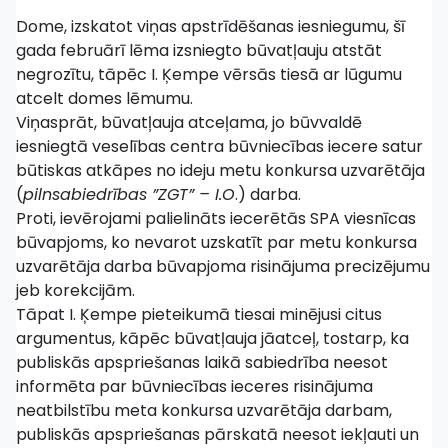
Dome, izskatot viņas apstrīdēšanas iesniegumu, šī
gada februārī lēma izsniegto būvatļauju atstāt
negrozītu, tāpēc I. Ķempe vērsās tiesā ar lūgumu
atcelt domes lēmumu.
Viņasprāt, būvatļauja atceļama, jo būvvaldē
iesniegtā veselības centra būvniecības iecere satur
būtiskas atkāpes no ideju metu konkursa uzvarētāja
(
pilnsabiedrības ”ZGT” – I.O
.) darba.
Proti, ievērojami palielināts iecerētās SPA viesnīcas
būvapjoms, ko nevarot uzskatīt par metu konkursa
uzvarētāja darba būvapjoma risinājuma precizējumu
jeb korekcijām.
Tāpat I. Ķempe pieteikumā tiesai minējusi citus
argumentus, kāpēc būvatļauja jāatceļ, tostarp, ka
publiskās apspriešanas laikā sabiedrība neesot
informēta par būvniecības ieceres risinājuma
neatbilstību meta konkursa uzvarētāja darbam,
publiskās apspriešanas pārskatā neesot iekļauti un