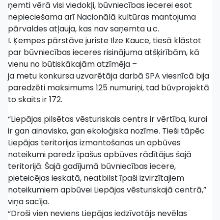
ņemti vērā visi viedokļi, būvniecības iecerei esot
nepieciešama arī Nacionālā kultūras mantojuma
pārvaldes atļauja, kas nav saņemta u.c.
I. Ķempes pārstāve juriste Ilze Kauce, tiesā klāstot
par būvniecības ieceres risinājuma atšķirībām, kā
vienu no būtiskākajām atzīmēja –
ja metu konkursa uzvarētāja darbā SPA viesnīcā bija
paredzēti maksimums 125 numuriņi, tad būvprojektā
to skaits ir 172.
“Liepājas pilsētas vēsturiskais centrs ir vērtība, kurai
ir gan ainaviska, gan ekoloģiska nozīme. Tieši tāpēc
Liepājas teritorijas izmantošanas un apbūves
noteikumi paredz īpašus apbūves rādītājus šajā
teritorijā. Šajā gadījumā būvniecības iecere,
pieteicējas ieskatā, neatbilst īpaši izvirzītajiem
noteikumiem apbūvei Liepājas vēsturiskajā centrā,”
viņa sacīja.
“Droši vien neviens Liepājas iedzīvotājs nevēlas