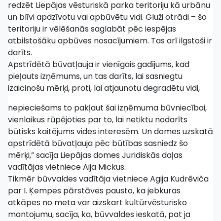
redzēt Liepājas vēsturiskā parka teritoriju kā urbānu
un blīvi apdzīvotu vai apbūvētu vidi. Gluži otrādi – šo
teritoriju ir vēlēšanās saglabāt pēc iespējas
atbilstošāku apbūves nosacījumiem. Tas arī ilgstoši ir
darīts.
Apstrīdētā būvatļauja ir vienīgais gadījums, kad
pieļauts izņēmums, un tas darīts, lai sasniegtu
izaicinošu mērķi, proti, lai atjaunotu degradētu vidi,
nepieciešams to pakļaut šai izņēmuma būvniecībai,
vienlaikus rūpējoties par to, lai netiktu nodarīts
būtisks kaitējums vides interesēm. Un domes uzskatā
apstrīdētā būvatļauja pēc būtības sasniedz šo
mērķi,” sacīja Liepājas domes Juridiskās daļas
vadītājas vietniece Aija Mickus.
Tikmēr būvvaldes vadītāja vietniece Agija Kudrēviča
par I. Ķempes pārstāves pausto, ka jebkuras
atkāpes no meta var aizskart kultūrvēsturisko
mantojumu, sacīja, ka, būvvaldes ieskatā, pat ja