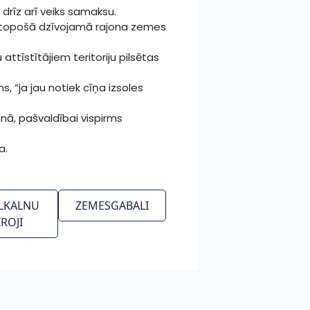
drīz arī veiks samaksu.
 topošā dzīvojamā rajona zemes
ttīstītājiem teritoriju pilsētas
, “ja jau notiek cīņa izsoles
onā, pašvaldībai vispirms
a.
LKALNU
ZEMESGABALI
IROJI