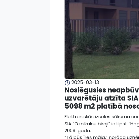
2025-03-13
Noslēgusies neapbūvē
uzvarētāju atzīta SIA
5098 m2 platībā nosol
Elektroniskās izsoles sākuma cen
SIA “Ozolkalnu biroji” ietilpst
2009. gada.
“Tā būs īres māja,” norāda uzņ