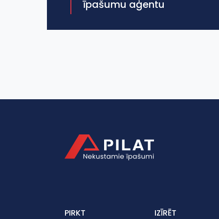
īpašumu aģentu
PIRKT
IZĪRĒT