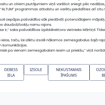
skaitu un citiem jautājumiem viņš varēšot sniegt pēc nedēļas, 
LTUM” programmas atbalstu un varētu piedalīties arī citu
oli Liepājas pašvaldība sāk piedāvāt potenciālajiem mājokļu a
uns daudzdzīvokļu namu rajons.
 ir,” saka pašvaldības izpilddirektora vietnieks Mārtiņš Tīdens
ru ielas, taču, lai izliktu izsolē nākamos zemesgabalus šajā raj
n komunikācijas.
niski pa vienam zemesgabalam iesim uz priekšu,” viņš norād
DEBESS
IZSOLE
NEKUSTAMAIS
OZO
IELA
ĪPAŠUMS
B