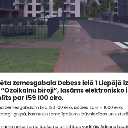
ta zemesgabala Debess ielā 1 Liepājā izs
 “Ozolkalnu biroji”, lasāms elektronisko 
īts par 159 100 eiro.
a zemesgabalam bija 130 100 eiro, izsoles solis – 1000 eiro.
 “Hagberg” grupā, kas nekustamo īpašumu būvniecības un uztur
ēmuma nekustamo īpašumu attīstības vadītājs Adrians Ļaud