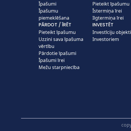
Īpašumi
Pieteikt īpašumu
Īpašumu
Īstermiņa īrei
piemeklēšana
Ilgtermiņa īrei
PĀRDOT / ĪRĒT
INVESTĒT
Pieteikt īpašumu
Investīciju objekti
Uzzini sava īpašuma
Investoriem
vērtību
Pārdotie īpašumi
Īpašumi īrei
Mežu starpniecība
copy