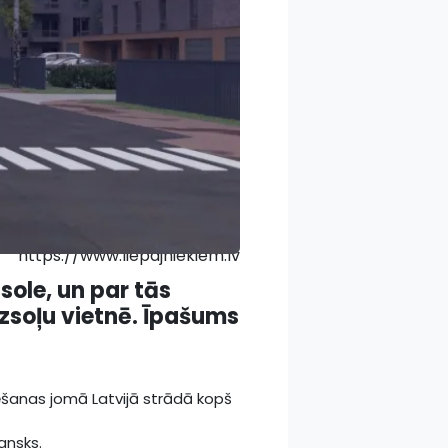
https://www.liepajniekiem.lv
ole, un par tās
izsoļu vietnē. Īpašums
ēšanas jomā Latvijā strādā kopš
ansks.