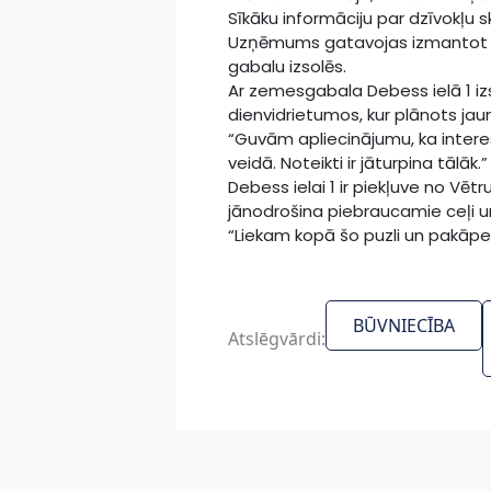
Sīkāku informāciju par dzīvokļu 
Uzņēmums gatavojas izmantot “A
gabalu izsolēs.
Ar zemesgabala Debess ielā 1 izs
dienvidrietumos, kur plānots ja
“Guvām apliecinājumu, ka interese
veidā. Noteikti ir jāturpina tālāk.”
Debess ielai 1 ir piekļuve no Vēt
jānodrošina piebraucamie ceļi u
“Liekam kopā šo puzli un pakāpe
BŪVNIECĪBA
Atslēgvārdi: