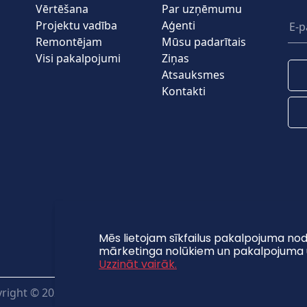
Vērtēšana
Par uzņēmumu
Projektu vadība
Aģenti
Remontējam
Mūsu padarītais
Visi pakalpojumi
Ziņas
Atsauksmes
Kontakti
Mēs lietojam sīkfailus pakalpojuma nod
mārketinga nolūkiem un pakalpojuma 
Uzzināt vairāk.
right © 2026 Pilat.lv. All Rights Reserved. | Created by:
Shor