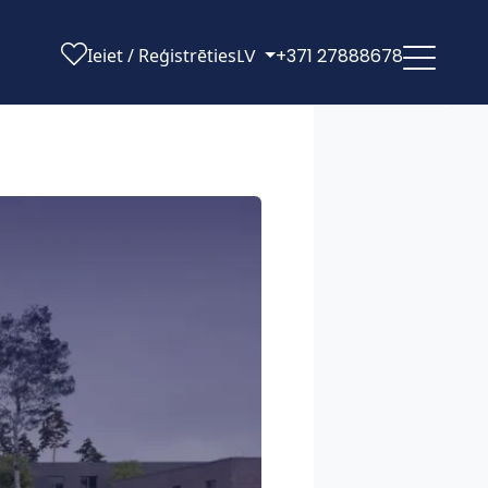
Ieiet / Reģistrēties
LV
+371 27888678