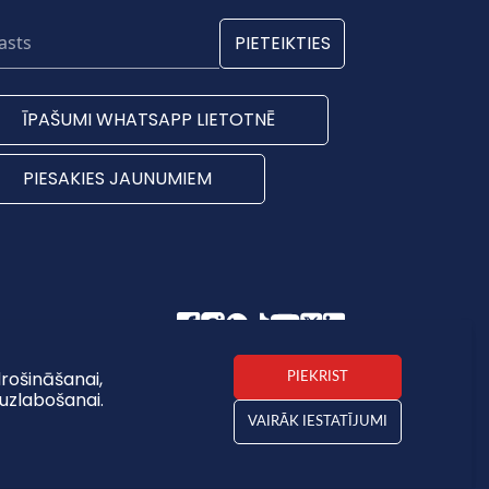
PIETEIKTIES
ĪPAŠUMI WHATSAPP LIETOTNĒ
PIESAKIES JAUNUMIEM
rošināšanai,
PIEKRIST
uzlabošanai.
VAIRĀK IESTATĪJUMI
type