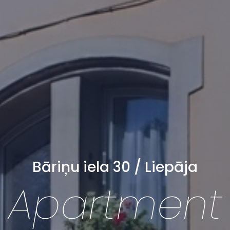
Bāriņu iela 30 / Liepāja
Apartment