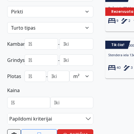
Rožu iela 28 / Li
Rezervuota 
9
2
Kambariai
-
Tik čia!
Namas | 709 00
Stendera iela 13
Grindys
-
40
3
Plotas
-
Kaina
Papildomi kriterijai