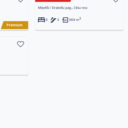
Miķelīši / Drabešu pag., Cēsu nov.
2
5
3
369 m
Premium