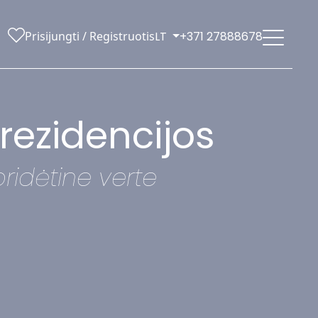
Prisijungti / Registruotis
LT
+371 27888678
 rezidencijos
ridėtine verte