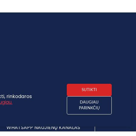
GAUTI NAUJIENAS
SUTIKTI
ti, rinkodaros
PATEIKTI
ugiau.
DAUGIAU
PARAIŠKĄ
PARINKČIŲ
WHATSAPP NAUJIENŲ KANALAS