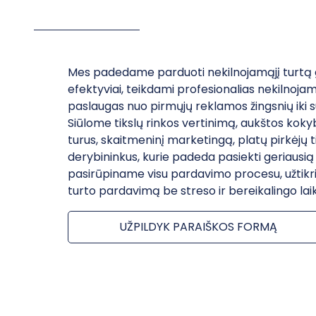
Mes padedame parduoti nekilnojamąjį turtą gre
efektyviai, teikdami profesionalias nekilnoja
paslaugas nuo pirmųjų reklamos žingsnių iki 
Siūlome tikslų rinkos vertinimą, aukštos koky
turus, skaitmeninį marketingą, platų pirkėjų t
derybininkus, kurie padeda pasiekti geriausią
pasirūpiname visu pardavimo procesu, užtikri
turto pardavimą be streso ir bereikalingo laik
UŽPILDYK PARAIŠKOS FORMĄ