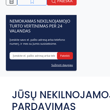
PAIEŠKA
NEMOKAMAS NEKILNOJAMOJO
TURTO VERTINIMAS PER 24
VALANDAS
Įveskite savo el. pašto adresą arba telefono
numerį, ir mes su Jumis susisieksime.
Pateikti
Sužinoti daugiau
JŪSŲ NEKILNOJAMO
PARDAVIMAS