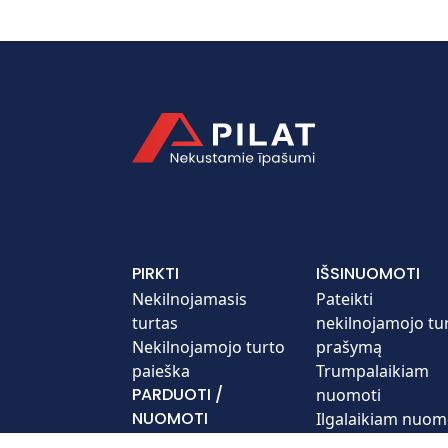
PIRKTI
IŠSINUOMOTI
Nekilnojamasis
Pateikti
turtas
nekilnojamojo tu
Nekilnojamojo turto
prašymą
paieška
Trumpalaikiam
PARDUOTI /
nuomoti
NUOMOTI
Ilgalaikiam nuom
INVESTUOTI
Pateikti