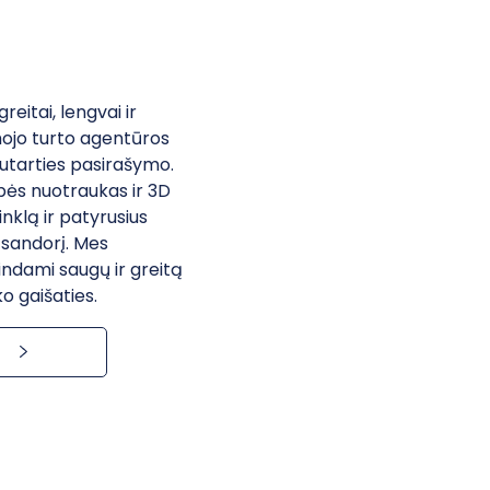
itai, lengvai ir
mojo turto agentūros
sutarties pasirašymo.
bės nuotraukas ir 3D
inklą ir patyrusius
 sandorį. Mes
ndami saugų ir greitą
o gaišaties.