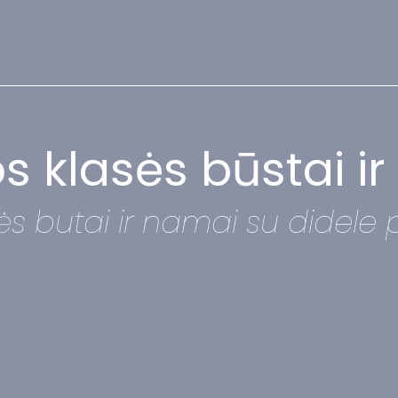
 klasės būstai ir
s butai ir namai su didele p