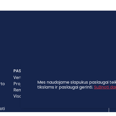
PASLAUGOS
APIE MUS
PA
Vertinimas
Apie įmonę
Mes naudojame slapukus paslaugai teik
rto
Projektų valdymas
Agentai
tikslams ir paslaugai gerinti.
Sužinoti da
Remontas
Mūsų darbai
Visos paslaugos
Atsiliepimai
Kontaktai
oti