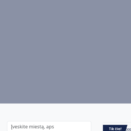
Tik čia!
Namas | 560 00