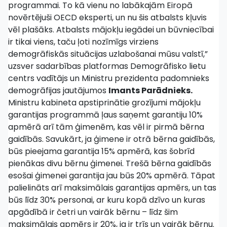
programmai. To kā vienu no labākajām Eiropā
novērtējuši OECD eksperti, un nu šis atbalsts kļuvis
vēl plašāks. Atbalsts mājokļu iegādei un būvniecībai
ir tikai viens, taču ļoti nozīmīgs virziens
demogrāfiskās situācijas uzlabošanai mūsu valstī,”
uzsver sadarbības platformas Demogrāfisko lietu
centrs vadītājs un Ministru prezidenta padomnieks
demogrāfijas jautājumos
Imants Parādnieks.
Ministru kabineta apstiprinātie grozījumi mājokļu
garantijas programmā ļaus saņemt garantiju 10%
apmērā arī tām ģimenēm, kas vēl ir pirmā bērna
gaidībās. Savukārt, ja ģimene ir otrā bērna gaidībās,
būs pieejama garantija 15% apmērā, kas šobrīd
pienākas divu bērnu ģimenei. Trešā bērna gaidībās
esošai ģimenei garantija jau būs 20% apmērā. Tāpat
palielināts arī maksimālais garantijas apmērs, un tas
būs līdz 30% personai, ar kuru kopā dzīvo un kuras
apgādībā ir četri un vairāk bērnu – līdz šim
maksimālais apmērs ir 20%, ja ir trīs un vairāk bērnu.