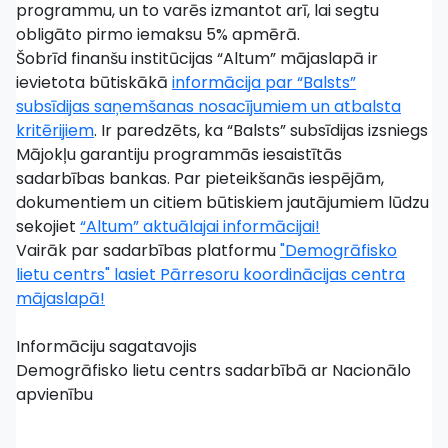
programmu, un to varēs izmantot arī, lai segtu
obligāto pirmo iemaksu 5% apmērā.
Šobrīd finanšu institūcijas “Altum” mājaslapā ir
ievietota būtiskākā
informācija par “Balsts”
subsīdijas saņemšanas nosacījumiem un atbalsta
kritērijiem
. Ir paredzēts, ka “Balsts” subsīdijas izsniegs
Mājokļu garantiju programmās iesaistītās
sadarbības bankas. Par pieteikšanās iespējām,
dokumentiem un citiem būtiskiem jautājumiem lūdzu
sekojiet
“Altum” aktuālajai informācijai!
Vairāk par sadarbības platformu
"Demogrāfisko
lietu centrs" lasiet Pārresoru koordinācijas centra
mājaslapā!
Informāciju sagatavojis
Demogrāfisko lietu centrs sadarbībā ar Nacionālo
apvienību