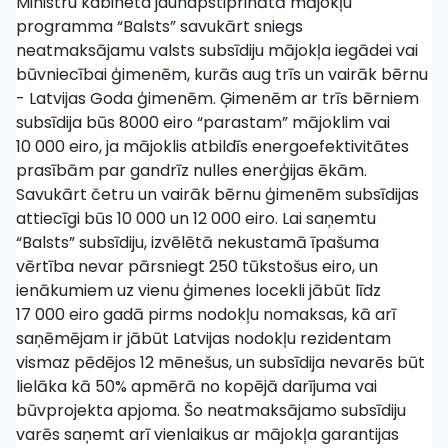
Ministru kabineta jaunapstiprinātā mājokļu
programma “Balsts” savukārt sniegs
neatmaksājamu valsts subsīdiju mājokļa iegādei vai
būvniecībai ģimenēm, kurās aug trīs un vairāk bērnu
- Latvijas Goda ģimenēm. Ģimenēm ar trīs bērniem
subsīdija būs 8000 eiro “parastam” mājoklim vai
10 000 eiro, ja mājoklis atbildīs energoefektivitātes
prasībām par gandrīz nulles enerģijas ēkām.
Savukārt četru un vairāk bērnu ģimenēm subsīdijas
attiecīgi būs 10 000 un 12 000 eiro. Lai saņemtu
“Balsts” subsīdiju, izvēlētā nekustamā īpašuma
vērtība nevar pārsniegt 250 tūkstošus eiro, un
ienākumiem uz vienu ģimenes locekli jābūt līdz
17 000 eiro gadā pirms nodokļu nomaksas, kā arī
saņēmējam ir jābūt Latvijas nodokļu rezidentam
vismaz pēdējos 12 mēnešus, un subsīdija nevarēs būt
lielāka kā 50% apmērā no kopējā darījuma vai
būvprojekta apjoma. Šo neatmaksājamo subsīdiju
varēs saņemt arī vienlaikus ar mājokļa garantijas