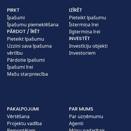
PIRKT
IZĪRĒT
Īpašumi
Pieteikt īpašumu
Īpašumu piemeklēšana
Īstermiņa īrei
PĀRDOT / ĪRĒT
Ilgtermiņa īrei
INVESTĒT
Pieteikt īpašumu
Uzzini sava īpašuma
Investīciju objekti
vērtību
Investoriem
Pārdotie īpašumi
Īpašumi īrei
Mežu starpniecība
PAKALPOJUMI
PAR MUMS
Vērtēšana
Par uzņēmumu
Projektu vadība
Aģenti
Remontējam
Mūsu padarītais