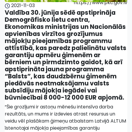
https://www.pkc.gov.lv
2021-11-03
Valdība 30. jūnija sēdē apstiprināja
Demogrāfisko lietu centra,
Ekonomikas ministrijas un Nacionālās
apvienības virzītos grozījumus
mājokļu pieejamības programmu
attīstībā, kas paredz palielinātu valsts
garantiju apmēru ģimenēm ar
bērniem un pirmdzimto gaidot, kā arī
apstiprināta jauna programma
“Balsts”, kas daudzbērnu ģimenēm
piedāvās neatmaksājamu valsts
subsīdiju mājokļa iegādei vai
būvniecībai 8 000-12 000 EUR apjomā.
“Šie grozījumi ir astoņu mēnešu intensīva darba
rezultāts, un mums ir izdevies atrast resursus un
veidu vēl plašākam ģimeņu atbalstam Latvijā ALTUM
īstenotajai mājokļa pieejamības garantiju