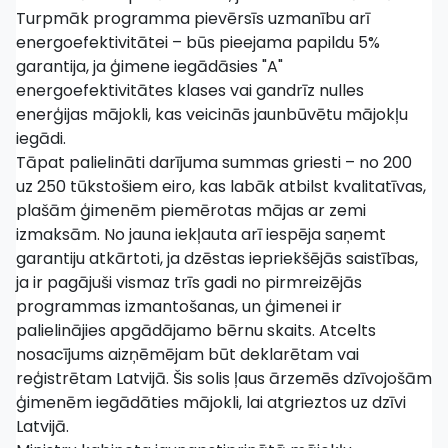
Turpmāk programma pievērsīs uzmanību arī
energoefektivitātei – būs pieejama papildu 5%
garantija, ja ģimene iegādāsies "A"
energoefektivitātes klases vai gandrīz nulles
enerģijas mājokli, kas veicinās jaunbūvētu mājokļu
iegādi.
Tāpat palielināti darījuma summas griesti – no 200
uz 250 tūkstošiem eiro, kas labāk atbilst kvalitatīvas,
plašām ģimenēm piemērotas mājas ar zemi
izmaksām. No jauna iekļauta arī iespēja saņemt
garantiju atkārtoti, ja dzēstas iepriekšējās saistības,
ja ir pagājuši vismaz trīs gadi no pirmreizējās
programmas izmantošanas, un ģimenei ir
palielinājies apgādājamo bērnu skaits. Atcelts
nosacījums aizņēmējam būt deklarētam vai
reģistrētam Latvijā. Šis solis ļaus ārzemēs dzīvojošām
ģimenēm iegādāties mājokli, lai atgrieztos uz dzīvi
Latvijā.