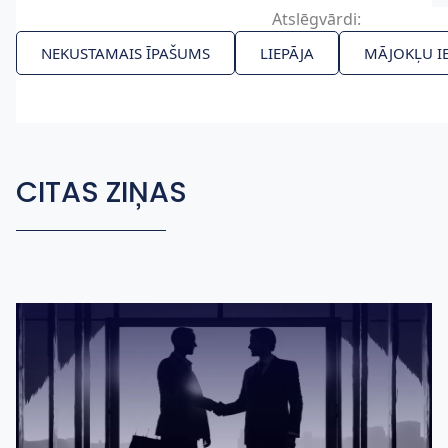
Atslēgvārdi:
NEKUSTAMAIS ĪPAŠUMS
LIEPĀJA
MĀJOKĻU I
CITAS ZIŅAS