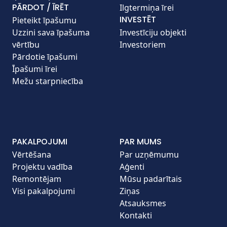
PĀRDOT / ĪRĒT
Ilgtermiņa īrei
INVESTĒT
Pieteikt īpašumu
Uzzini sava īpašuma
Investīciju objekti
vērtību
Investoriem
Pārdotie īpašumi
Īpašumi īrei
Mežu starpniecība
PAKALPOJUMI
PAR MUMS
Vērtēšana
Par uzņēmumu
Projektu vadība
Aģenti
Remontējam
Mūsu padarītais
Visi pakalpojumi
Ziņas
Atsauksmes
Kontakti