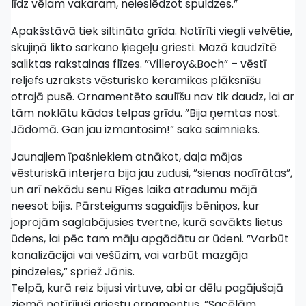
līdz vēlam vakaram, neieslēdzot spuldzes.”
Apakšstāvā tiek siltināta grīda. Notīrīti viegli velvētie,
skujiņā likto sarkano ķiegeļu griesti. Mazā kaudzītē
saliktas rakstainas flīzes. ”Villeroy&Boch” – vēstī
reljefs uzraksts vēsturisko keramikas plāksnīšu
otrajā pusē. Ornamentēto saulīšu nav tik daudz, lai ar
tām noklātu kādas telpas grīdu. ”Bija ņemtas nost.
Jādomā. Gan jau izmantosim!” saka saimnieks.
Jaunajiem īpašniekiem atnākot, daļa mājas
vēsturiskā interjera bija jau zudusi, ”sienas nodīrātas”,
un arī nekādu senu Rīges laika atradumu mājā
neesot bijis. Pārsteigums sagaidījis bēniņos, kur
joprojām saglabājusies tvertne, kurā savākts lietus
ūdens, lai pēc tam māju apgādātu ar ūdeni. ”Varbūt
kanalizācijai vai vešūzim, vai varbūt mazgāja
pindzeles,” spriež Jānis.
Telpā, kurā reiz bijusi virtuve, abi ar dēlu pagājušajā
ziemā notīrījuši griestu ornamentus. ”Sacēlām