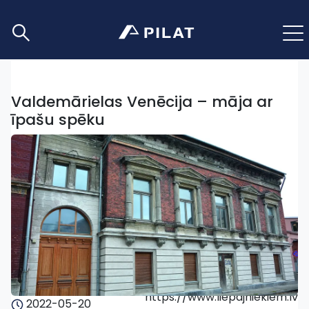
Valdemārielas Venēcija – māja ar
īpašu spēku
https://www.liepajniekiem.lv
2022-05-20