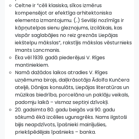
Celtne ir ”cēli klasiska, sīkos izmērus
kompensējot ar efektīga arhitektoniska
elementa izmantojumu. (..) Sevišķi nozīmīgs ir
kāpņutelpas sienu gleznojums, izcilākais, kas
vispār saglabājies no reiz greznās Liepājas
iekštelpu mākslas”, rakstījis mākslas vēsturnieks
Imants Lancmanis.
Ēka vēl 1939. gadā piederējusi V. Rīges
mantiniekiem.
Namā dažādos laikos atradies V. Rīges
uzņēmuma birojs, daiļkrāsotāja Ādolfa Kunčera
ateljē, Dānijas konsulāts, Liepājas literatūras un
mūzikas biedrība, porcelāna un paklāju veikals,
padomju laikā – vismaz septiņi dzīvokļi.
20. gadsimta 80. gadu beigās vai 90. gadu
sākumā ēkā izcēlies ugunsgrēks. Nams ilgstoši
bijis neapdzīvots, īpašnieki mainījušies,
priekšpēdējais īpašnieks – banka.