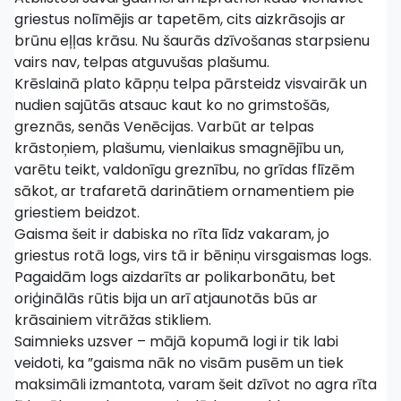
griestus nolīmējis ar tapetēm, cits aizkrāsojis ar
brūnu eļļas krāsu. Nu šaurās dzīvošanas starpsienu
vairs nav, telpas atguvušas plašumu.
Krēslainā plato kāpņu telpa pārsteidz visvairāk un
nudien sajūtās atsauc kaut ko no grimstošās,
greznās, senās Venēcijas. Varbūt ar telpas
krāstoņiem, plašumu, vienlaikus smagnējību un,
varētu teikt, valdonīgu greznību, no grīdas flīzēm
sākot, ar trafaretā darinātiem ornamentiem pie
griestiem beidzot.
Gaisma šeit ir dabiska no rīta līdz vakaram, jo
griestus rotā logs, virs tā ir bēniņu virsgaismas logs.
Pagaidām logs aizdarīts ar polikarbonātu, bet
oriģinālās rūtis bija un arī atjaunotās būs ar
krāsainiem vitrāžas stikliem.
Saimnieks uzsver – mājā kopumā logi ir tik labi
veidoti, ka ”gaisma nāk no visām pusēm un tiek
maksimāli izmantota, varam šeit dzīvot no agra rīta