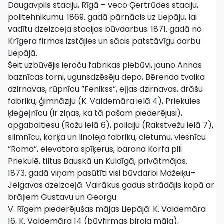
Daugavpils staciju, Rīgā – veco Ģertrūdes staciju,
politehnikumu. 1869. gadā pārnācis uz Liepāju, lai
vadītu dzelzceļa stacijas būvdarbus. 1871. gadā no
Krīgera firmas izstājies un sācis patstāvīgu darbu
Liepājā.
Šeit uzbūvējis ieroču fabrikas piebūvi, jauno Annas
baznīcas torni, ugunsdzēsēju depo, Bērenda tvaika
dzirnavas, rūpnīcu ”Fenikss”, eļļas dzirnavas, drāšu
fabriku, ģimnāziju (K. Valdemāra ielā 4), Priekules
ķieģeļnīcu (ir ziņas, ka tā pašam piederējusi),
apgabaltiesu (Rožu ielā 6), policiju (Rakstvežu ielā 7),
slimnīcu, korķa un linoleja fabriku, cietumu, viesnīcu
”Roma”, elevatora spīķerus, barona Korfa pili
Priekulē, tiltus Bauskā un Kuldīgā, privātmājas.
1873. gadā viņam pasūtīti visi būvdarbi Mažeiķu–
Jelgavas dzelzceļā. Vairākus gadus strādājis kopā ar
brāļiem Gustavu un Georgu.
V. Rīgem piederējušas mājas Liepājā: K. Valdemāra
16, K. Valdemāra 14 (būvfirmas biroja māja),