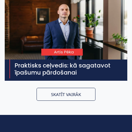
Praktisks ceļvedis: kā sagatavot
īpašumu pārdošanai
SKATĪT VAIRĀK