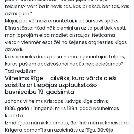
teiciens? Vērtība ir nevis tas, kas priekšā, bet tas, kas
aizmugurē.”
Mājai, pat vēl neizremontētai, ir pašai savs spēks.
Elīna stāsta: ”Kad nāk ciemiņi un uz to pusi tiek vesti,
man joprojām elpa mazliet aizraujas. Neticama
vieta!” Vienmēr esot žēl no šejienes atgriezties Rīgas
dzīvoklī.
Ko saimnieks darīs plašā nama atjaunotajās telpās,
kuras pašiem apdzīvošanai nebūs nepieciešamas?
Tad redzēsim.
Vilhelms Rīge – cilvēks, kura vārds cieši
saistīts ar Liepājas uzplaukstošo
būvniecību 19. gadsimtā
Johans Vilhelms Kristaps Ludvigs Rīge dzimis
1838. gadā Tīringenē, miris 1894. gadā Nauheimas
kūrortā.
Izmācījies mūrnieka amatu, Berlīnē mūrniekmeistara
Krīgera pamanīts un uzaicināts uz Rīgu. Būvējis