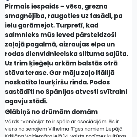
Pirmais iespaids – vēsa, grezna
smagnējība, raugoties uz fasādi, pa
ielu garāmejot. Turpretī, kad
saimnieks mūs ieved pārsteidzoši
zaļajā pagalmā, aizraujas elpa un
rodas dienvidnieciska siltuma sajūta.
Uz trim ķieģeļu arkām balstās otrā
stāva terase. Gar māju zaļo Itālijā
noskatīto laurķiršu rinda. Podos
sastādīti no Spānijas atvesti svītraini
agavju stādi.
Glābiņš no drūmām domām
Vārds ”Venēcija” te ir spēle ar asociācijām. Šis ir
viens no senajiem Vilhelma Rīges namiem Liepājā,
Krišjāņa Valdemāra ielā 14, valsts nozīmes kultūras