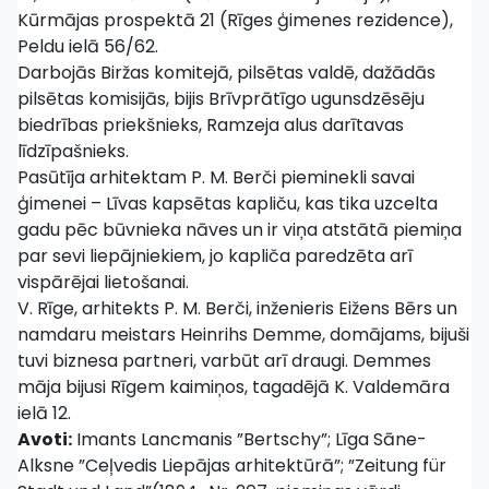
Kūrmājas prospektā 21 (Rīges ģimenes rezidence),
Peldu ielā 56/62.
Darbojās Biržas komitejā, pilsētas valdē, dažādās
pilsētas komisijās, bijis Brīvprātīgo ugunsdzēsēju
biedrības priekšnieks, Ramzeja alus darītavas
līdzīpašnieks.
Pasūtīja arhitektam P. M. Berči pieminekli savai
ģimenei – Līvas kapsētas kapliču, kas tika uzcelta
gadu pēc būvnieka nāves un ir viņa atstātā piemiņa
par sevi liepājniekiem, jo kapliča paredzēta arī
vispārējai lietošanai.
V. Rīge, arhitekts P. M. Berči, inženieris Eižens Bērs un
namdaru meistars Heinrihs Demme, domājams, bijuši
tuvi biznesa partneri, varbūt arī draugi. Demmes
māja bijusi Rīgem kaimiņos, tagadējā K. Valdemāra
ielā 12.
Avoti:
Imants Lancmanis ”Bertschy”; Līga Sāne-
Alksne ”Ceļvedis Liepājas arhitektūrā”; ”Zeitung für