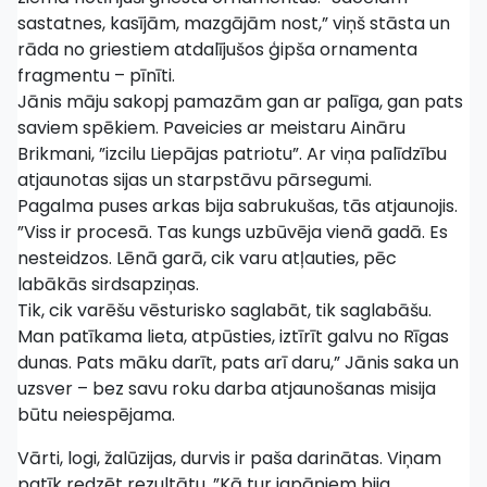
sastatnes, kasījām, mazgājām nost,” viņš stāsta un
rāda no griestiem atdalījušos ģipša ornamenta
fragmentu – pīnīti.
Jānis māju sakopj pamazām gan ar palīga, gan pats
saviem spēkiem. Paveicies ar meistaru Aināru
Brikmani, ”izcilu Liepājas patriotu”. Ar viņa palīdzību
atjaunotas sijas un starpstāvu pārsegumi.
Pagalma puses arkas bija sabrukušas, tās atjaunojis.
”Viss ir procesā. Tas kungs uzbūvēja vienā gadā. Es
nesteidzos. Lēnā garā, cik varu atļauties, pēc
labākās sirdsapziņas.
Tik, cik varēšu vēsturisko saglabāt, tik saglabāšu.
Man patīkama lieta, atpūsties, iztīrīt galvu no Rīgas
dunas. Pats māku darīt, pats arī daru,” Jānis saka un
uzsver – bez savu roku darba atjaunošanas misija
būtu neiespējama.
Vārti, logi, žalūzijas, durvis ir paša darinātas. Viņam
patīk redzēt rezultātu. ”Kā tur japāņiem bija