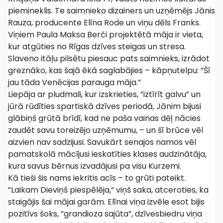
piemineklis. Te saimnieko dizainers un uzņēmējs Jānis
Rauza, producente Elīna Rode un viņu dēls Franks.
Viņiem Paula Maksa Berči projektētā māja ir vieta,
kur atgūties no Rīgas dzīves steigas un stresa.
Slaveno itāļu pilsētu piesauc pats saimnieks, izrādot
greznāko, kas šajā ēkā saglabājies – kāpņutelpu: ”Šī
jau tāda Venēcijas parauga māja.”
Liepāja ar pludmali, kur izskrieties, ”iztīrīt galvu” un
jūrā rūdīties spartiskā dzīves periodā, Jānim bijusi
glābiņš grūtā brīdī, kad ne paša vainas dēļ nācies
zaudēt savu toreizējo uzņēmumu, – un šī brūce vēl
aizvien nav sadzijusi. Savukārt senajos namos vēl
pamatskolā mācījusi ieskatīties klases audzinātāja,
kura savus bērnus izvadājusi pa visu Kurzemi.
Kā tieši šis nams iekritis acīs – to grūti pateikt.
”Laikam Dieviņš piespēlēja,” viņš saka, atceroties, ka
staigājis šai mājai garām. Elīnai viņa izvēle esot bijis
pozitīvs šoks, ”grandioza sajūta”, dzīvesbiedru viņa