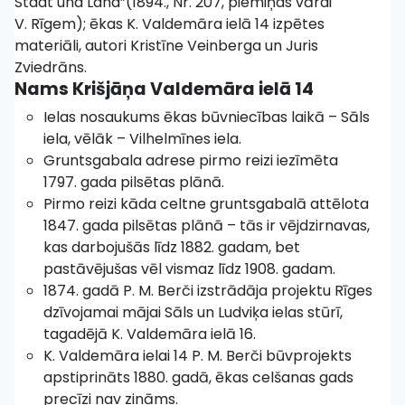
Stadt und Land”(1894., Nr. 207, piemiņas vārdi
V. Rīgem); ēkas K. Valdemāra ielā 14 izpētes
materiāli, autori Kristīne Veinberga un Juris
Zviedrāns.
Nams Krišjāņa Valdemāra ielā 14
Ielas nosaukums ēkas būvniecības laikā – Sāls
iela, vēlāk – Vilhelmīnes iela.
Gruntsgabala adrese pirmo reizi iezīmēta
1797. gada pilsētas plānā.
Pirmo reizi kāda celtne gruntsgabalā attēlota
1847. gada pilsētas plānā – tās ir vējdzirnavas,
kas darbojušās līdz 1882. gadam, bet
pastāvējušas vēl vismaz līdz 1908. gadam.
1874. gadā P. M. Berči izstrādāja projektu Rīges
dzīvojamai mājai Sāls un Ludviķa ielas stūrī,
tagadējā K. Valdemāra ielā 16.
K. Valdemāra ielai 14 P. M. Berči būvprojekts
apstiprināts 1880. gadā, ēkas celšanas gads
precīzi nav zināms.