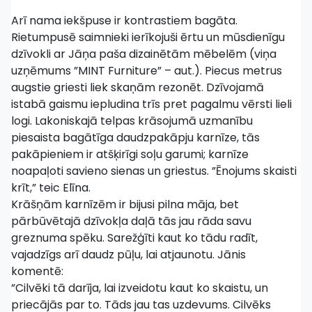
Arī nama iekšpuse ir kontrastiem bagāta.
Rietumpusē saimnieki ierīkojuši ērtu un mūsdienīgu
dzīvokli ar Jāņa paša dizainētām mēbelēm (viņa
uzņēmums ”MINT Furniture” – aut.). Piecus metrus
augstie griesti liek skaņām rezonēt. Dzīvojamā
istabā gaismu iepludina trīs pret pagalmu vērsti lieli
logi. Lakoniskajā telpas krāsojumā uzmanību
piesaista bagātīga daudzpakāpju karnīze, tās
pakāpieniem ir atšķirīgi soļu garumi; karnīze
noapaļoti savieno sienas un griestus. ”Ēnojums skaisti
krīt,” teic Elīna.
Krāšņām karnīzēm ir bijusi pilna māja, bet
pārbūvētajā dzīvokļa daļā tās jau rāda savu
greznuma spēku. Sarežģīti kaut ko tādu radīt,
vajadzīgs arī daudz pūļu, lai atjaunotu. Jānis
komentē:
”Cilvēki tā darīja, lai izveidotu kaut ko skaistu, un
priecājās par to. Tāds jau tas uzdevums. Cilvēks