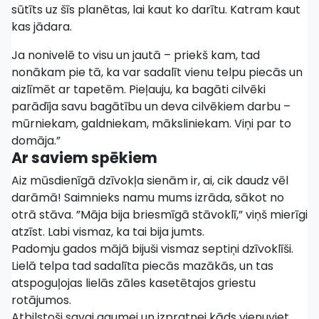
sūtīts uz šīs planētas, lai kaut ko darītu. Katram kaut
kas jādara.
Ja nonivelē to visu un jautā – priekš kam, tad
nonākam pie tā, ka var sadalīt vienu telpu piecās un
aizlīmēt ar tapetēm. Pieļauju, ka bagāti cilvēki
parādīja savu bagātību un deva cilvēkiem darbu –
mūrniekam, galdniekam, māksliniekam. Viņi par to
domāja.”
Ar saviem spēkiem
Aiz mūsdienīgā dzīvokļa sienām ir, ai, cik daudz vēl
darāmā! Saimnieks namu mums izrāda, sākot no
otrā stāva. ”Māja bija briesmīgā stāvoklī,” viņš mierīgi
atzīst. Labi vismaz, ka tai bija jumts.
Padomju gados mājā bijuši vismaz septiņi dzīvoklīši.
Lielā telpa tad sadalīta piecās mazākās, un tas
atspoguļojas lielās zāles kasetētajos griestu
rotājumos.
Atbilstoši savai gaumei un izpratnei kāds vienuviet