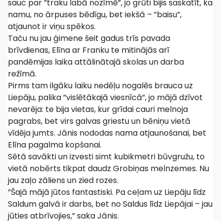
sauc par ”traku labā nozīmē”, jo grūti bijis saskatīt, ka
namu, no ārpuses bēdīgu, bet iekšā – ”baisu”,
atjaunot ir viņu spēkos.
Taču nu jau ģimene šeit gadus trīs pavada
brīvdienas, Elīna ar Franku te mitinājās arī
pandēmijas laika attālinātajā skolas un darba
režīmā.
Pirms tam ilgāku laiku nedēļu nogalēs brauca uz
Liepāju, palika ”vislētākajā viesnīcā”, jo mājā dzīvot
nevarēja: te bija vietas, kur grīdai cauri melnoja
pagrabs, bet virs galvas griestu un bēniņu vietā
vīdēja jumts. Jānis nododas nama atjaunošanai, bet
Elīna pagalma kopšanai.
Sētā savākti un izvesti simt kubikmetri būvgružu, to
vietā nobērts tikpat daudz Grobiņas melnzemes. Nu
jau zaļo zāliens un zied rozes.
”Šajā mājā jūtos fantastiski. Pa ceļam uz Liepāju līdz
Saldum galvā ir darbs, bet no Saldus līdz Liepājai – jau
jūties atbrīvojies,” saka Jānis.