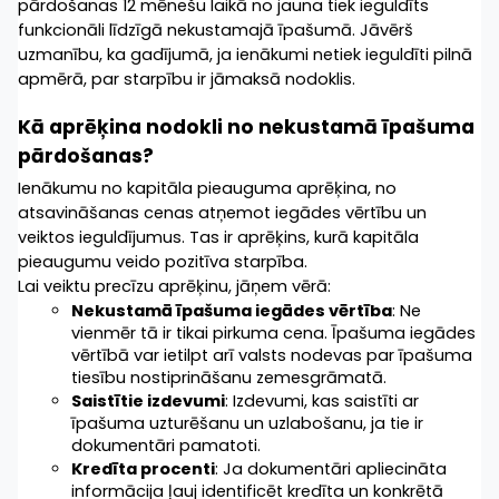
pārdošanas 12 mēnešu laikā no jauna tiek ieguldīts 
funkcionāli līdzīgā nekustamajā īpašumā. Jāvērš 
uzmanību, ka gadījumā, ja ienākumi netiek ieguldīti pilnā 
apmērā, par starpību ir jāmaksā nodoklis.
Kā aprēķina nodokli no nekustamā īpašuma 
pārdošanas?
Ienākumu no kapitāla pieauguma aprēķina, no 
atsavināšanas cenas atņemot iegādes vērtību un 
veiktos ieguldījumus. Tas ir aprēķins, kurā kapitāla 
pieaugumu veido pozitīva starpība.
Lai veiktu precīzu aprēķinu, jāņem vērā:
Nekustamā īpašuma iegādes vērtība
: Ne 
vienmēr tā ir tikai pirkuma cena. Īpašuma iegādes 
vērtībā var ietilpt arī valsts nodevas par īpašuma 
tiesību nostiprināšanu zemesgrāmatā.
Saistītie izdevumi
: Izdevumi, kas saistīti ar 
īpašuma uzturēšanu un uzlabošanu, ja tie ir 
dokumentāri pamatoti.
Kredīta procenti
: Ja dokumentāri apliecināta 
informācija ļauj identificēt kredīta un konkrētā 