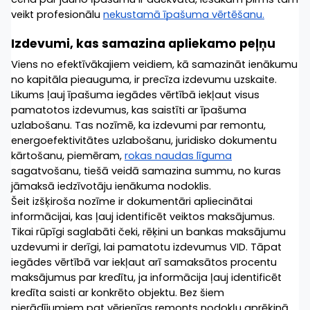
veikt profesionālu 
nekustamā īpašuma vērtēšanu.
Izdevumi, kas samazina apliekamo peļņu
Viens no efektīvākajiem veidiem, kā samazināt ienākumu 
no kapitāla pieauguma, ir precīza izdevumu uzskaite. 
Likums ļauj īpašuma iegādes vērtībā iekļaut visus 
pamatotos izdevumus, kas saistīti ar īpašuma 
uzlabošanu. Tas nozīmē, ka izdevumi par remontu, 
energoefektivitātes uzlabošanu, juridisko dokumentu 
kārtošanu, piemēram, 
rokas naudas līguma
sagatvošanu, tiešā veidā samazina summu, no kuras 
jāmaksā iedzīvotāju ienākuma nodoklis.
Šeit izšķiroša nozīme ir dokumentāri apliecinātai 
informācijai, kas ļauj identificēt veiktos maksājumus. 
Tikai rūpīgi saglabāti čeki, rēķini un bankas maksājumu 
uzdevumi ir derīgi, lai pamatotu izdevumus VID. Tāpat 
iegādes vērtībā var iekļaut arī samaksātos procentu 
maksājumus par kredītu, ja informācija ļauj identificēt 
kredīta saisti ar konkrēto objektu. Bez šiem 
pierādījumiem pat vērienīgs remonts nodokļu aprēķinā 