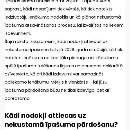
izpildās likumā noteiktie atbrīvojumi. Tāpēc ir vērts 
saprast, kādi nosacījumi tiek vērtēti, kā tiek noteikts 
iedzīvotāju ienākuma nodoklis un kā plānot nekustamā 
īpašuma atsavināšanas procesu, lai izvairītos no liekiem 
izdevumiem.
Šajā rakstā izskaidrosim, kādi nodokļi attiecas uz 
nekustamo īpašumu Latvijā 2026. gada situācijā, kā tiek 
noteikts ienākums no kapitāla pieauguma, kādu lomu 
spēlē īpašuma turēšanas ilgums un personas deklarētā 
dzīvesvieta, kā arī kādi izdevumi var samazināt 
apliekamo ienākumu. Mērķis ir vienkāršs – lai jūsu 
īpašuma pārdošana būtu ne tikai izdevīga, bet arī 
paredzama.
Kādi nodokļi attiecas uz 
nekustamā īpašuma pārdošanu?