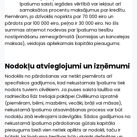
īpašuma saisti, iegādes vērtībā var iekļaut arī 
samaksātos procentu maksājumus par kredītu.
Piemēram, ja dzīvoklis nopirkts par 70 000 eiro un 
pārdots par 100 000 eiro, peļņa ir 30 000 eiro. No šīs 
summas atņemot nodevas par īpašuma tiesību 
nostiprināšanu zemesgrāmatā (komisijas un kancelejas 
maksas), veidojas apliekamais kapitāla pieaugums.
Nodokļu atvieglojumi un izņēmumi
Nodoklis no pārdošanas var netikt piemērots arī 
specifiskos gadījumos, kad nekustamais īpašums tiek 
nodots tuviem cilvēkiem. Ja puses saista laulība vai 
radniecība līdz trešajai pakāpei Civillikuma izpratnē 
(piemēram, bērni, mazbērni, vecāki, brāļi vai māsas), 
nekustamā īpašuma atsavināšanas process var būt 
nodokļu ziņā ievērojami izdevīgāks. Šādos gadījumos no 
nekustamā īpašuma pārdošanas gūtais kapitāla 
pieaugums bieži vien netiek aplikts ar nodokli, taču ir 
būtiski, lai īpašuma tiesības būtu skaidri definētas un 