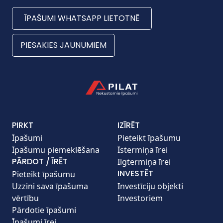
ĪPAŠUMI WHATSAPP LIETOTNĒ
PIESAKIES JAUNUMIEM
PIRKT
IZĪRĒT
Īpašumi
Pieteikt īpašumu
Īpašumu piemeklēšana
Īstermiņa īrei
PĀRDOT / ĪRĒT
Ilgtermiņa īrei
INVESTĒT
Pieteikt īpašumu
Uzzini sava īpašuma
Investīciju objekti
vērtību
Investoriem
Pārdotie īpašumi
Īpašumi īrei