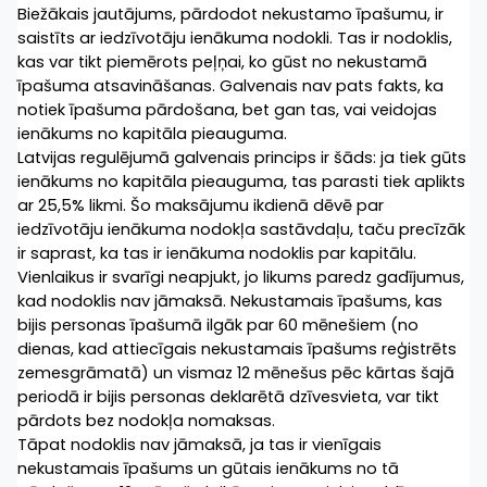
Biežākais jautājums, pārdodot nekustamo īpašumu, ir 
saistīts ar iedzīvotāju ienākuma nodokli. Tas ir nodoklis, 
kas var tikt piemērots peļņai, ko gūst no nekustamā 
īpašuma atsavināšanas. Galvenais nav pats fakts, ka 
notiek īpašuma pārdošana, bet gan tas, vai veidojas 
ienākums no kapitāla pieauguma.
Latvijas regulējumā galvenais princips ir šāds: ja tiek gūts 
ienākums no kapitāla pieauguma, tas parasti tiek aplikts 
ar 25,5% likmi. Šo maksājumu ikdienā dēvē par 
iedzīvotāju ienākuma nodokļa sastāvdaļu, taču precīzāk 
ir saprast, ka tas ir ienākuma nodoklis par kapitālu.
Vienlaikus ir svarīgi neapjukt, jo likums paredz gadījumus, 
kad nodoklis nav jāmaksā. Nekustamais īpašums, kas 
bijis personas īpašumā ilgāk par 60 mēnešiem (no 
dienas, kad attiecīgais nekustamais īpašums reģistrēts 
zemesgrāmatā) un vismaz 12 mēnešus pēc kārtas šajā 
periodā ir bijis personas deklarētā dzīvesvieta, var tikt 
pārdots bez nodokļa nomaksas.
Tāpat nodoklis nav jāmaksā, ja tas ir vienīgais 
nekustamais īpašums un gūtais ienākums no tā 