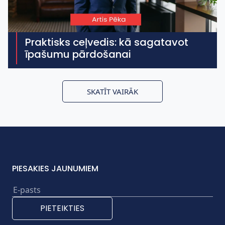
Praktisks ceļvedis: kā sagatavot
īpašumu pārdošanai
SKATĪT VAIRĀK
PIESAKIES JAUNUMIEM
PIETEIKTIES