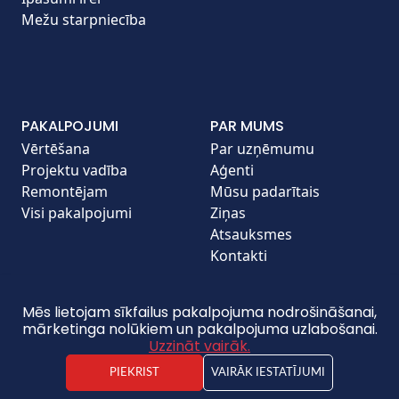
Mežu starpniecība
PAKALPOJUMI
PAR MUMS
Vērtēšana
Par uzņēmumu
Projektu vadība
Aģenti
Remontējam
Mūsu padarītais
Visi pakalpojumi
Ziņas
Atsauksmes
Kontakti
Mēs lietojam sīkfailus pakalpojuma nodrošināšanai,
mārketinga nolūkiem un pakalpojuma uzlabošanai.
copyright © 2026 Pilat.lv. All Rights Reserved. |
Uzzināt vairāk.
Created by:
Shortype
PIEKRIST
VAIRĀK IESTATĪJUMI