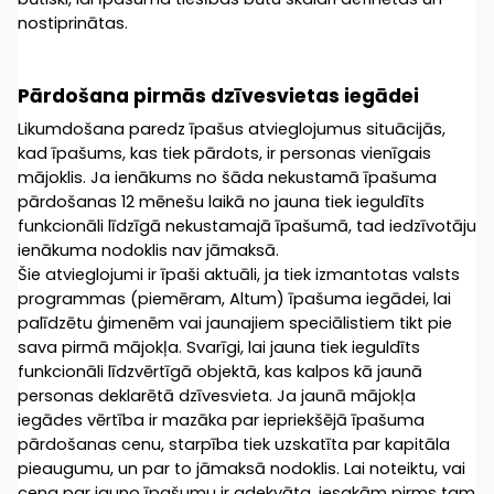
nostiprinātas.
Pārdošana pirmās dzīvesvietas iegādei
Likumdošana paredz īpašus atvieglojumus situācijās, 
kad īpašums, kas tiek pārdots, ir personas vienīgais 
mājoklis. Ja ienākums no šāda nekustamā īpašuma 
pārdošanas 12 mēnešu laikā no jauna tiek ieguldīts 
funkcionāli līdzīgā nekustamajā īpašumā, tad iedzīvotāju 
ienākuma nodoklis nav jāmaksā.
Šie atvieglojumi ir īpaši aktuāli, ja tiek izmantotas valsts 
programmas (piemēram, Altum) īpašuma iegādei, lai 
palīdzētu ģimenēm vai jaunajiem speciālistiem tikt pie 
sava pirmā mājokļa. Svarīgi, lai jauna tiek ieguldīts 
funkcionāli līdzvērtīgā objektā, kas kalpos kā jaunā 
personas deklarētā dzīvesvieta. Ja jaunā mājokļa 
iegādes vērtība ir mazāka par iepriekšējā īpašuma 
pārdošanas cenu, starpība tiek uzskatīta par kapitāla 
pieaugumu, un par to jāmaksā nodoklis. Lai noteiktu, vai 
cena par jauno īpašumu ir adekvāta, iesakām pirms tam 