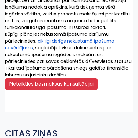
pircēju, bet arī zināšanas par likumdošanu. Iedzīvotāju 
ienākuma nodokļa aprēķins, kurā tiek ņemta vērā 
iegādes vērtība, veiktie procentu maksājumi par kredītu 
un tas, vai gūtais ienākums no jauna tiek ieguldīts 
funkcionāli līdzīgā īpašumā, ir izšķiroši faktori.
Rūpīgi plānojiet nekustamā īpašuma darījumu, 
pārliecinieties, 
cik ilgi derīgs nekustamā īpašuma 
novērtējums
, saglabājiet visus dokumentus par 
nekustamā īpašuma iegādes izmaksām un 
pārliecinieties par savas deklarētās dzīvesvietas statusu. 
Tikai tad īpašuma pārdošana sniegs gaidīto finansiālo 
labumu un juridisku drošību.
Pieteikties bezmaksas konsultācijai
CITAS ZIŅAS