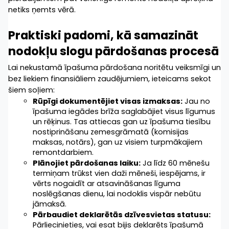
netiks ņemts vērā.
Praktiski padomi, kā samazināt 
nodokļu slogu pārdošanas procesā
Lai nekustamā īpašuma pārdošana noritētu veiksmīgi un 
bez liekiem finansiāliem zaudējumiem, ieteicams sekot 
šiem soļiem:
Rūpīgi dokumentējiet visas izmaksas:
 Jau no 
īpašuma iegādes brīža saglabājiet visus līgumus 
un rēķinus. Tas attiecas gan uz īpašuma tiesību 
nostiprināšanu zemesgrāmatā (komisijas 
maksas, notārs), gan uz visiem turpmākajiem 
remontdarbiem.
Plānojiet pārdošanas laiku:
 Ja līdz 60 mēnešu 
termiņam trūkst vien daži mēneši, iespējams, ir 
vērts nogaidīt ar atsavināšanas līguma 
noslēgšanas dienu, lai nodoklis vispār nebūtu 
jāmaksā.
Pārbaudiet deklarētās dzīvesvietas statusu:
Pārliecinieties, vai esat bijis deklarēts īpašumā 