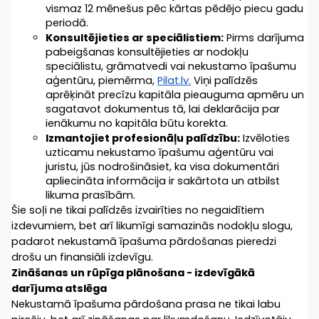
vismaz 12 mēnešus pēc kārtas pēdējo piecu gadu 
periodā.
Konsultējieties ar speciālistiem:
 Pirms darījuma 
pabeigšanas konsultējieties ar nodokļu 
speciālistu, grāmatvedi vai nekustamo īpašumu 
aģentūru, piemērma, 
Pilat.lv.
 Viņi palīdzēs 
aprēķināt precīzu kapitāla pieauguma apmēru un 
sagatavot dokumentus tā, lai deklarācija par 
ienākumu no kapitāla būtu korekta. 
Izmantojiet profesionāļu palīdzību:
 Izvēloties 
uzticamu nekustamo īpašumu aģentūru vai 
juristu, jūs nodrošināsiet, ka visa dokumentāri 
apliecināta informācija ir sakārtota un atbilst 
likuma prasībām.
Šie soļi ne tikai palīdzēs izvairīties no negaidītiem 
izdevumiem, bet arī likumīgi samazinās nodokļu slogu, 
padarot nekustamā īpašuma pārdošanas pieredzi 
drošu un finansiāli izdevīgu.
Zināšanas un rūpīga plānošana - izdevīgākā 
darījuma atslēga
Nekustamā īpašuma pārdošana prasa ne tikai labu 