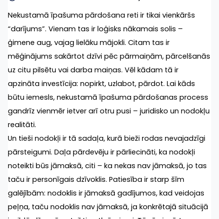
Nekustamā īpašuma pārdošana reti ir tikai vienkāršs 
“darījums”. Vienam tas ir loģisks nākamais solis – 
ģimene aug, vajag lielāku mājokli. Citam tas ir 
mēģinājums sakārtot dzīvi pēc pārmaiņām, pārcelšanās 
uz citu pilsētu vai darba maiņas. Vēl kādam tā ir 
apzināta investīcija: nopirkt, uzlabot, pārdot. Lai kāds 
būtu iemesls, nekustamā īpašuma pārdošanas process 
gandrīz vienmēr ietver arī otru pusi – juridisko un nodokļu 
realitāti.
Un tieši nodokļi ir tā sadaļa, kurā bieži rodas nevajadzīgi 
pārsteigumi. Daļa pārdevēju ir pārliecināti, ka nodokļi 
noteikti būs jāmaksā, citi – ka nekas nav jāmaksā, jo tas 
taču ir personīgais dzīvoklis. Patiesība ir starp šīm 
galējībām: nodoklis ir jāmaksā gadījumos, kad veidojas 
peļņa, taču nodoklis nav jāmaksā, ja konkrētajā situācijā 