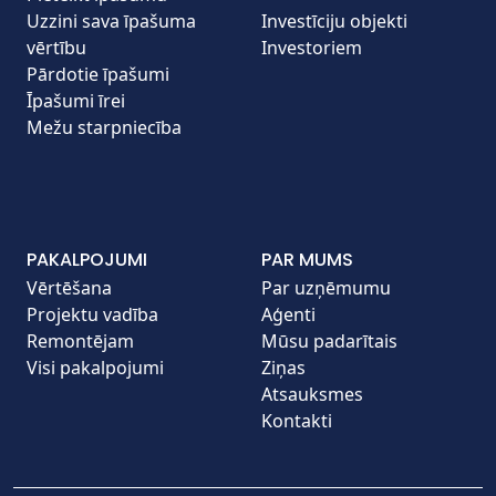
Uzzini sava īpašuma
Investīciju objekti
vērtību
Investoriem
Pārdotie īpašumi
Īpašumi īrei
Mežu starpniecība
PAKALPOJUMI
PAR MUMS
Vērtēšana
Par uzņēmumu
Projektu vadība
Aģenti
Remontējam
Mūsu padarītais
Visi pakalpojumi
Ziņas
Atsauksmes
Kontakti