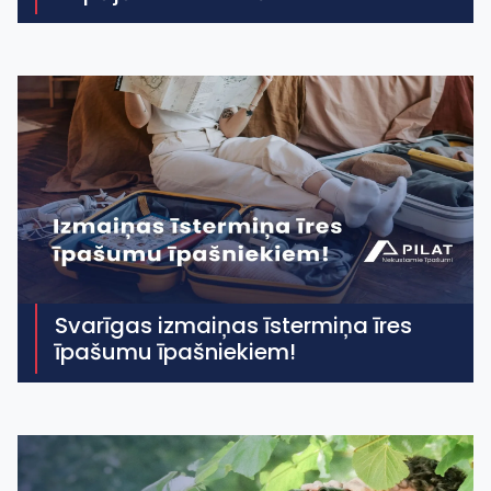
Svarīgas izmaiņas īstermiņa īres
īpašumu īpašniekiem!