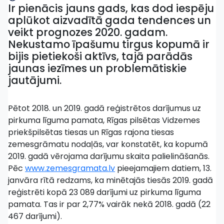
Ir pienācis jauns gads, kas dod iespēju
aplūkot aizvadītā gada tendences un
veikt prognozes 2020. gadam.
Nekustamo īpašumu tirgus kopumā ir
bijis pietiekoši aktīvs, tajā parādās
jaunas iezīmes un problemātiskie
jautājumi.
Pētot 2018. un 2019. gadā reģistrētos darījumus uz
pirkuma līguma pamata, Rīgas pilsētas Vidzemes
priekšpilsētas tiesas un Rīgas rajona tiesas
zemesgrāmatu nodaļās, var konstatēt, ka kopumā
2019. gadā vērojama darījumu skaita palielināšanās.
Pēc
www.zemesgramata.lv
pieejamajiem datiem, 13.
janvāra rītā redzams, ka minētajās tiesās 2019. gadā
reģistrēti kopā 23 089 darījumi uz pirkuma līguma
pamata. Tas ir par 2,77% vairāk nekā 2018. gadā (22
467 darījumi).