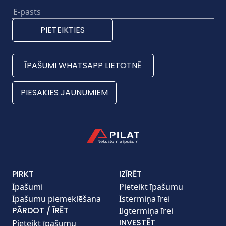
PIETEIKTIES
ĪPAŠUMI WHATSAPP LIETOTNĒ
PIESAKIES JAUNUMIEM
PIRKT
IZĪRĒT
Īpašumi
Pieteikt īpašumu
Īpašumu piemeklēšana
Īstermiņa īrei
PĀRDOT / ĪRĒT
Ilgtermiņa īrei
INVESTĒT
Pieteikt īpašumu