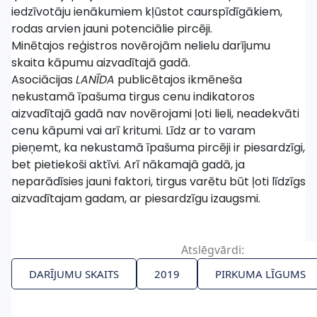
iedzīvotāju ienākumiem kļūstot caurspīdīgākiem,
rodas arvien jauni potenciālie pircēji.
Minētajos reģistros novērojām nelielu darījumu
skaita kāpumu aizvadītajā gadā.
Asociācijas
LANĪDA
publicētajos ikmēneša
nekustamā īpašuma tirgus cenu indikatoros
aizvadītajā gadā nav novērojami ļoti lieli, neadekvāti
cenu kāpumi vai arī kritumi. Līdz ar to varam
pieņemt, ka nekustamā īpašuma pircēji ir piesardzīgi,
bet pietiekoši aktīvi. Arī nākamajā gadā, ja
neparādīsies jauni faktori, tirgus varētu būt ļoti līdzīgs
aizvadītajam gadam, ar piesardzīgu izaugsmi.
Atslēgvārdi:
DARĪJUMU SKAITS
2019
PIRKUMA LĪGUMS