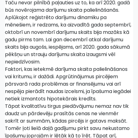
Taču nevar pilnībā paļauties uz to, ka arī 2020. gadā
būs novērojama darījumu skaita palielināšanās.
Aplūkojot reģistrēto darījumu dinamiku pa
mēnešiem, ir redzams, ka aizvadītā gada septembrī,
oktobrī un novembrī darījumu skaits bija mazāks kā
gadu pirms tam. Lai gan decembrī atkal darījumu
skaits bija augošs, iespējams, arī 2020. gada sākumā
pēkšņu un strauju darījumu skaita izaugsmi vēl
nepiedzīvosim.
Faktori, kas ietekmē darījuma skaita palielināšanos
vai kritumu, ir dažādi. Apgrūtinājumus pircējiem
pārsvarā rada problēmas ar finansējumu vai arī
nespēja pierādīt naudas izcelsmi, ja īpašuma iegādei
netiek izmantots hipotekārais kredīts.
Tāpat kvalitatīvu tirgus piedāvājumu nemaz nav tik
daudz un pārdevēju prasītās cenas ne vienmēr
sakrīt ar summām, kādas pircējs ir gatavs maksāt.
Tomēr ļoti lielā daļā gadījumu pirkt savu nekustamo
īpašumu joprojām ir lētāk kā to īrēt. Tāpat arī,