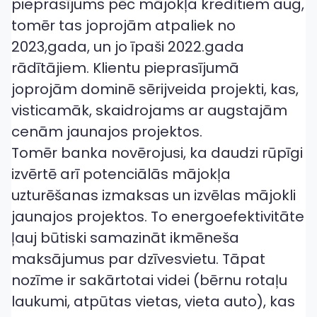
pieprasījums pēc mājokļa kredītiem aug,
tomēr tas joprojām atpaliek no
2023,gada, un jo īpaši 2022.gada
rādītājiem. Klientu pieprasījumā
joprojām dominē sērijveida projekti, kas,
visticamāk, skaidrojams ar augstajām
cenām jaunajos projektos.
Tomēr banka novērojusi, ka daudzi rūpīgi
izvērtē arī potenciālās mājokļa
uzturēšanas izmaksas un izvēlas mājokli
jaunajos projektos. To energoefektivitāte
ļauj būtiski samazināt ikmēneša
maksājumus par dzīvesvietu. Tāpat
nozīme ir sakārtotai videi (bērnu rotaļu
laukumi, atpūtas vietas, vieta auto), kas