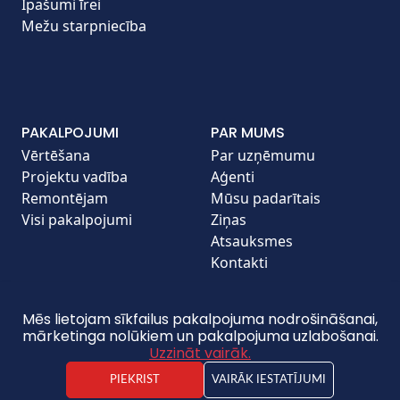
Īpašumi īrei
Mežu starpniecība
PAKALPOJUMI
PAR MUMS
Vērtēšana
Par uzņēmumu
Projektu vadība
Aģenti
Remontējam
Mūsu padarītais
Visi pakalpojumi
Ziņas
Atsauksmes
Kontakti
Mēs lietojam sīkfailus pakalpojuma nodrošināšanai,
mārketinga nolūkiem un pakalpojuma uzlabošanai.
copyright © 2026 Pilat.lv. All Rights Reserved. |
Uzzināt vairāk.
Created by:
Shortype
PIEKRIST
VAIRĀK IESTATĪJUMI