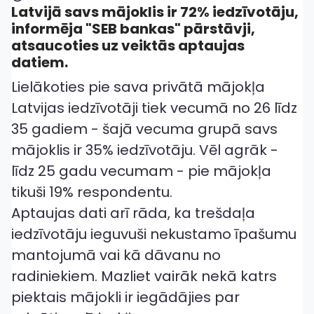
Latvijā savs mājoklis ir 72% iedzīvotāju,
informēja "SEB bankas" pārstāvji,
atsaucoties uz veiktās aptaujas
datiem.
Lielākoties pie sava privātā mājokļa
Latvijas iedzīvotāji tiek vecumā no 26 līdz
35 gadiem - šajā vecuma grupā savs
mājoklis ir 35% iedzīvotāju. Vēl agrāk -
līdz 25 gadu vecumam - pie mājokļa
tikuši 19% respondentu.
Aptaujas dati arī rāda, ka trešdaļa
iedzīvotāju ieguvuši nekustamo īpašumu
mantojumā vai kā dāvanu no
radiniekiem. Mazliet vairāk nekā katrs
piektais mājokli ir iegādājies par