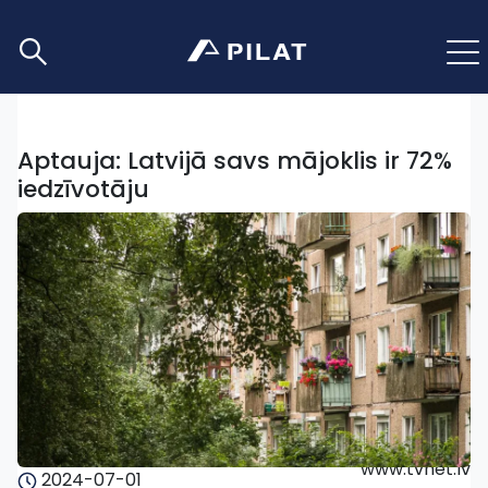
Aptauja: Latvijā savs mājoklis ir 72%
iedzīvotāju
www.tvnet.lv
2024-07-01