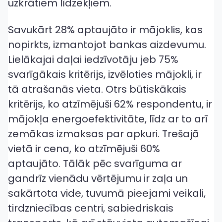
uzkrātiem līdzekļiem.
Savukārt 28% aptaujāto ir mājoklis, kas
nopirkts, izmantojot bankas aizdevumu.
Lielākajai daļai iedzīvotāju jeb 75%
svarīgākais kritērijs, izvēloties mājokli, ir
tā atrašanās vieta. Otrs būtiskākais
kritērijs, ko atzīmējuši 62% respondentu, ir
mājokļa energoefektivitāte, līdz ar to arī
zemākas izmaksas par apkuri. Trešajā
vietā ir cena, ko atzīmējuši 60%
aptaujāto. Tālāk pēc svarīguma ar
gandrīz vienādu vērtējumu ir zaļa un
sakārtota vide, tuvumā pieejami veikali,
tirdzniecības centri, sabiedriskais