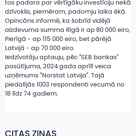
tos padara par vērtīgāku investīciju nekā
dzīvoklis, piemēram, padomju laika ēkā.
Opincāns informē, ka šobrīd vidējā
aizdevuma summa Rīgā ir ap 80 000 eiro,
Pierīgā - ap 115 000 eiro, bet pārējā
Latvijā - ap 70 000 eiro.
Iedzīvotāju aptauju, pēc "SEB bankas"
pasūtījuma, 2024.gada aprīlī veica
uzņēmums "Norstat Latvija". Tajā
piedalījās 1003 respondenti vecumā no
18 līdz 74 gadiem.
CITAS ZIŅAS