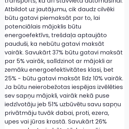
transports, kā arī stāvvieta automašīnai.
Atbildot uz jautājumu, cik daudz cilvēki
būtu gatavi piemaksāt par to, lai
potenciālais mājoklis būtu
energoefektīvs, trešdaļa aptaujāto
pauduši, ka nebūtu gatavi maksāt
vairāk. Savukārt 37% būtu gatavi maksāt
par 5% vairāk, salīdzinot ar mājokli ar
zemāku energoefektivitātes klasi, bet
25% - būtu gatavi maksāt līdz 10% vairāk.
Ja būtu neierobežotas iespējas izvēlēties
sev sapņu mājokli, vairāk nekā puse
iedzīvotāju jeb 51% uzbūvētu savu sapņu
privātmāju tuvāk dabai, proti, ezera,
upes vai jūras krastā. Savukārt 26%