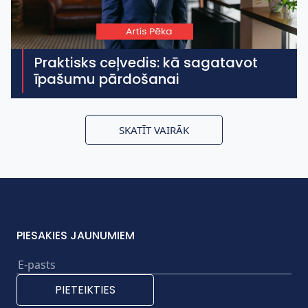
Praktisks ceļvedis: kā sagatavot
īpašumu pārdošanai
SKATĪT VAIRĀK
PIESAKIES JAUNUMIEM
PIETEIKTIES