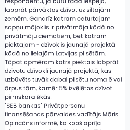
respondentu, ja būtu tāda iespēja,
labprāt pārvāktos dzīvot uz siltajām
zemēm. Gandrīz katram ceturtajam
sapņu mājoklis ir privātmāja kādā no
privātmāju ciematiem, bet katram
piektajam - dzīvoklis jaunajā projektā
kādā no lielajām Latvijas pilsētām.
Tāpat apmēram katrs piektais labprāt
dzīvotu dzīvoklī jaunajā projektā, kas
uzbūvēts tuvāk dabai pilsētu nomalē vai
ārpus tām, kamēr 5% izvēlētos dzīvot
pirmskara ēkās.
"SEB bankas" Privātpersonu
finansēšanas pārvaldes vadītājs Māris
Opincāns informē, ka kopš aprīļa