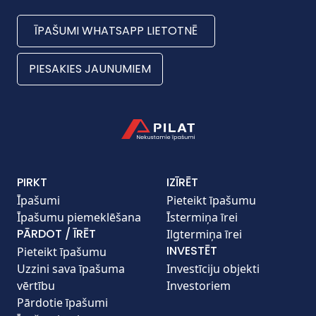
ĪPAŠUMI WHATSAPP LIETOTNĒ
PIESAKIES JAUNUMIEM
PIRKT
IZĪRĒT
Īpašumi
Pieteikt īpašumu
Īpašumu piemeklēšana
Īstermiņa īrei
PĀRDOT / ĪRĒT
Ilgtermiņa īrei
INVESTĒT
Pieteikt īpašumu
Uzzini sava īpašuma
Investīciju objekti
vērtību
Investoriem
Pārdotie īpašumi