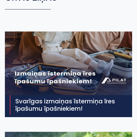
Svarīgas izmaiņas īstermiņa īres
īpašumu īpašniekiem!