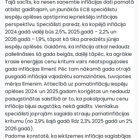
Tajā sacīts, ka nesen saņemtie inflācijas dati pamatā
atbilst gaidītajam, un jaunākās ECB speciālistu
iespēju aplēses apstiprina iepriekšējo inflācijas
perspektīvu. Speciālisti paredz, ka kopējā inflācija
2024.gadā vidēji būs 2,5%, 2025.gadā – 2,2% un
2026.gadā – 1,9%, tāpat kā tika paredzēts jūnija
iespēju aplēsēs. Gaidāms, ka inflācija atkal nedaudz
palielināsies šā gada beigās, daļēji tāpēc, ka agrākie
krasie enerģijas cenu kritumi vairs neatspoguļosies
gada inflācijas līmenī. Pēc tam nākamā gada otrajā
pusgadā inflācijai vajadzētu samazināties, tuvojoties
mērķa līmenim. Attiecībā uz pamatinflāciju iespēju
aplēses 2024. un 2025.gadam koriģētas un nedaudz
paaugstinātas saistībā ar to, ka pakalpojumu cenu
inflācija bijusi augstāka, nekā gaidīts. Vienlaikus
speciālisti joprojām sagaida strauju pamatinflācijas
kritumu (no 2,9% šajā gadā līdz 2,3% 2025 gadā un 2%
2026.gadā).
Padome konstatē, ka iekšzemes inflācija saglabājas