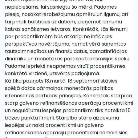
nepieciešams, lai sasniegtu šo mērķi. Padomes
pieeja, nosakot ierobežojumu apmēru un ilgumu, arī
turpmāk balstīsies uz datiem, pieņemot lēmumu
katras sanāksmes ietvaros. Konkrētāk, tās lēmumi
par procentlikmēm būs atkarīgi no inflācijas
perspektīvas novērtējuma, ņemot vērā saņemtos
tautsaimniecības un finanšu datus, pamatinflācijas
dinamiku un monetārās politikas transmisijas spēku.
Padome iepriekš neapņemas virzīt procentlikmes
konkrētā virzienā, uzsvērts paziņojumā.
Kā tika paziņots 13.martā, 18.septembrī stāsies
spēkā dažas pārmaiņas monetārās politikas
īstenošanas darbības principos. Konkrētāk, starpība
starp galveno refinansēšanas operāciju procentlikmi
un noguldījumu iespējas procentlikmi tiks noteikta 15
bāzes punktu līmenī. Starpība starp aizdevumu
iespējas uz nakti procentlikmi un galveno
refinansēšanas operāciju procentlikmi nemainīsies