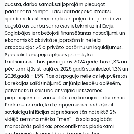
augsta, darba samaksai joprojām pieaugot
paātrinātā tempā. Taču darbaspēka izmaksu
spiediens kļūst mērenāks un peļņa daļēji ierobežo
augstākas darba samaksas ietekmi uz inflāciju.
Saglabājas ierobežojoši finansēšanas nosacījumi, un
ekonomiskā aktivitāte joprojām ir neliela,
atspoguļojot vājo privāto patēriņu un ieguldījumus.
Speciālistu iespēju aplēses paredz, ka
tautsaimniecības pieaugums 2024.gadā būs 0,8% un
pēc tam kļūs straujāks, 2025.gadā sasniedzot 1,3% un
2026.gadā – 1,5%. Tas atspoguļo nelielas lejupvērstas
korekcijas salīdzinājumā ar jūnija iespēju aplēsēm,
galvenokārt saistībā ar vājāku iekšzemes
pieprasījuma devumu dažos nākamajos ceturkšņos.
Padome norāda, ka tā apņēmusies nodrošināt
savlaicīgu inflācijas atgriešanos tās noteiktā 2%
vidējā termiņa mērķa līmenī. Tā sola saglabāt
monetārās politikas procentlikmes pietiekami
ierobežojošā līmenī tik ilgi, kamēr tas būs