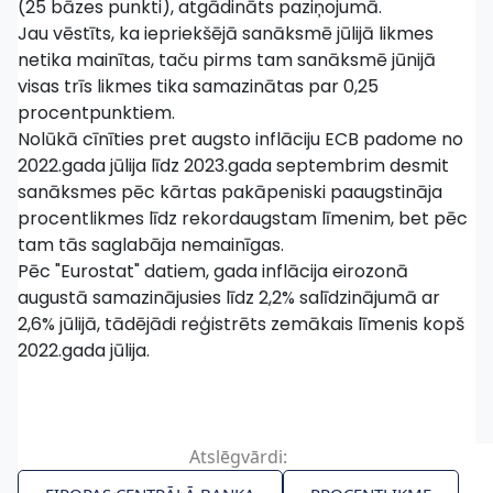
(25 bāzes punkti), atgādināts paziņojumā.
Jau vēstīts, ka iepriekšējā sanāksmē jūlijā likmes
netika mainītas, taču pirms tam sanāksmē jūnijā
visas trīs likmes tika samazinātas par 0,25
procentpunktiem.
Nolūkā cīnīties pret augsto inflāciju ECB padome no
2022.gada jūlija līdz 2023.gada septembrim desmit
sanāksmes pēc kārtas pakāpeniski paaugstināja
procentlikmes līdz rekordaugstam līmenim, bet pēc
tam tās saglabāja nemainīgas.
Pēc "Eurostat" datiem, gada inflācija eirozonā
augustā samazinājusies līdz 2,2% salīdzinājumā ar
2,6% jūlijā, tādējādi reģistrēts zemākais līmenis kopš
2022.gada jūlija.
Atslēgvārdi: