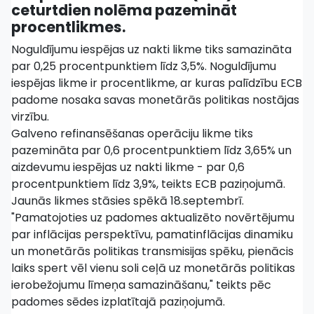
ceturtdien nolēma pazemināt
procentlikmes.
Noguldījumu iespējas uz nakti likme tiks samazināta
par 0,25 procentpunktiem līdz 3,5%. Noguldījumu
iespējas likme ir procentlikme, ar kuras palīdzību ECB
padome nosaka savas monetārās politikas nostājas
virzību.
Galveno refinansēšanas operāciju likme tiks
pazemināta par 0,6 procentpunktiem līdz 3,65% un
aizdevumu iespējas uz nakti likme - par 0,6
procentpunktiem līdz 3,9%, teikts ECB paziņojumā.
Jaunās likmes stāsies spēkā 18.septembrī.
"Pamatojoties uz padomes aktualizēto novērtējumu
par inflācijas perspektīvu, pamatinflācijas dinamiku
un monetārās politikas transmisijas spēku, pienācis
laiks spert vēl vienu soli ceļā uz monetārās politikas
ierobežojumu līmeņa samazināšanu," teikts pēc
padomes sēdes izplatītajā paziņojumā.