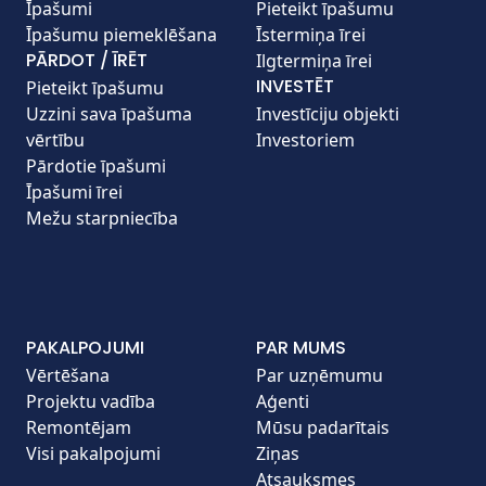
Īpašumi
Pieteikt īpašumu
Īpašumu piemeklēšana
Īstermiņa īrei
PĀRDOT / ĪRĒT
Ilgtermiņa īrei
INVESTĒT
Pieteikt īpašumu
Uzzini sava īpašuma
Investīciju objekti
vērtību
Investoriem
Pārdotie īpašumi
Īpašumi īrei
Mežu starpniecība
PAKALPOJUMI
PAR MUMS
Vērtēšana
Par uzņēmumu
Projektu vadība
Aģenti
Remontējam
Mūsu padarītais
Visi pakalpojumi
Ziņas
Atsauksmes