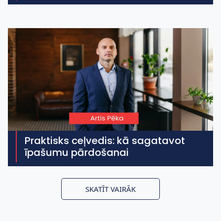
Praktisks ceļvedis: kā sagatavot
īpašumu pārdošanai
SKATĪT VAIRĀK