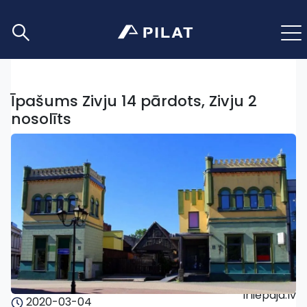
Īpašums Zivju 14 pārdots, Zivju 2
nosolīts
irliepaja.lv
2020-03-04