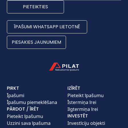
PIETEIKTIES
ĪPAŠUMI WHATSAPP LIETOTNĒ
PIESAKIES JAUNUMIEM
PIRKT
IZĪRĒT
Īpašumi
Pieteikt īpašumu
Īpašumu piemeklēšana
Īstermiņa īrei
PĀRDOT / ĪRĒT
Ilgtermiņa īrei
INVESTĒT
Pieteikt īpašumu
Uzzini sava īpašuma
Investīciju objekti