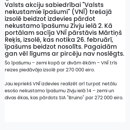
Valsts akciju sabiedrībai "Valsts
nekustamie īpašumi" (VNĪ) trešajā
izsolē beidzot izdevies pārdot
nekustamo īpašumu Zivju ielā 2. Kā
portālam sacīja VNĪ pārstāvis Mārtiņš
Reķis, izsolē, kas notika 26. februārī,
īpašums beidzot nosolīts. Pagaidām
gan vēl līgums ar pircēju nav noslēgts.
Šo īpašumu – zemi kopā ar divām ēkām – VNĪ trīs
reizes piedāvāja izsolē par 270 000 eiro.
Jau iepriekš VNĪ izdevies realizēt arī turpat netālu
esošo nekustamo īpašumu Zivju ielā 14 – zemi un
divas ēkas, kas pārdots SIA "Bruino" par 272 000 eiro.