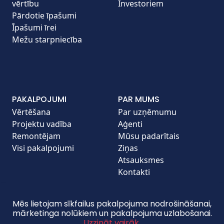
vērtību
Investoriem
Pārdotie īpašumi
Īpašumi īrei
Mežu starpniecība
PAKALPOJUMI
PAR MUMS
Vērtēšana
Par uzņēmumu
Projektu vadība
Aģenti
Remontējam
Mūsu padarītais
Visi pakalpojumi
Ziņas
Atsauksmes
Kontakti
Mēs lietojam sīkfailus pakalpojuma nodrošināšanai,
mārketinga nolūkiem un pakalpojuma uzlabošanai.
copyright © 2026 Pilat.lv. All Rights Reserved. |
Uzzināt vairāk.