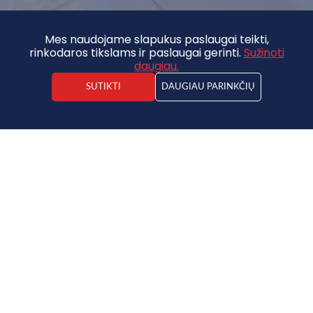
Mes naudojame slapukus paslaugai teikti,
rinkodaros tikslams ir paslaugai gerinti.
Sužinoti
daugiau.
SUTIKTI
DAUGIAU PARINKČIŲ
ADRESAS
NUOSAVYBĖS TIPAS
PAVEIKSLAI
KONTAKTAI
NAUJIENOS