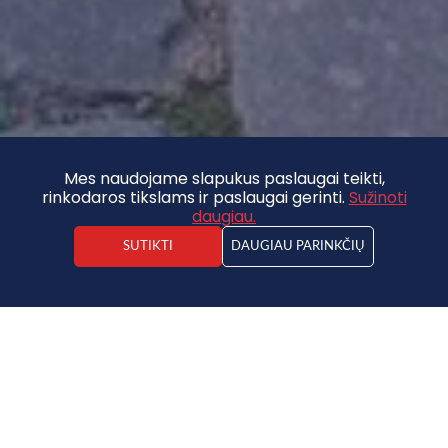
Mes naudojame slapukus paslaugai teikti,
rinkodaros tikslams ir paslaugai gerinti.
Sužinoti
daugiau.
SUTIKTI
DAUGIAU PARINKČIŲ
Kārlis Jaunzemis
Nekilnojamojo turto agentas
Butas
29 000 €