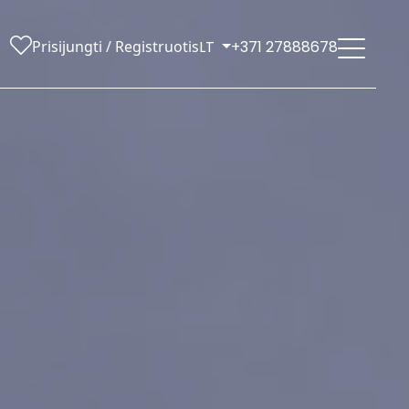
Prisijungti / Registruotis
LT
+371 27888678