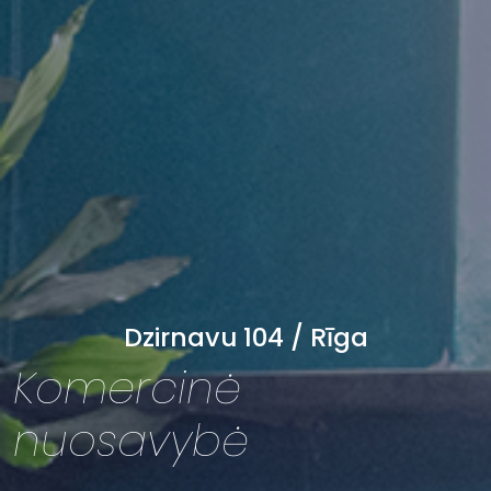
Dzirnavu 104 / Rīga
Komercinė
nuosavybė