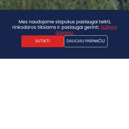
Mes naudojame slapukus paslaugai teikti,
rinkodaros tikslams ir paslaugai gerinti.
Sužinoti
daugiau.
SUTIKTI
DAUGIAU PARINKČIŲ
Kārlis Jaunzemis
Nekilnojamojo turto agentas
Namas
18 000 €
2
339.62€ / m
2
2
3
1
53 m
375 m